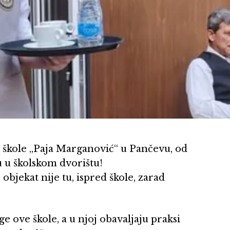
 škole „Paja Marganović“ u Pančevu, od
u u školskom dvorištu!
bjekat nije tu, ispred škole, zarad
e ove škole, a u njoj obavaljaju praksi