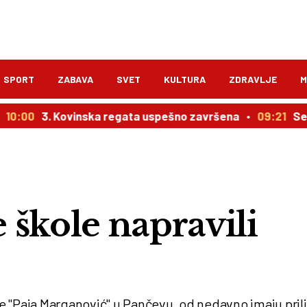
SPORT
ZABAVA
SVET
KULTURA
ZDRAVLJE
M
3. Kovinska regata uspešno završena
09:21
Senzacija u
 škole napravili
e "Paja Marganović" u Pančevu, od nedavno imaju pril