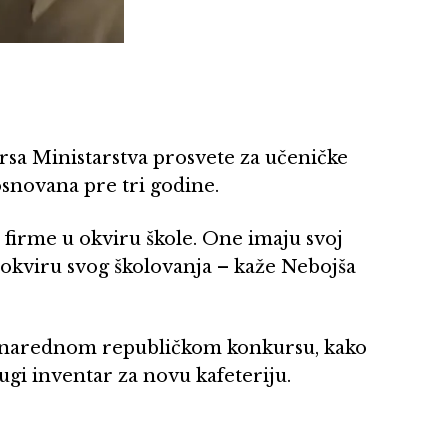
rsa Ministarstva prosvete za učeničke
osnovana pre tri godine.
o firme u okviru škole. One imaju svoj
 okviru svog školovanja – kaže Nebojša
na narednom republičkom konkursu, kako
rugi inventar za novu kafeteriju.