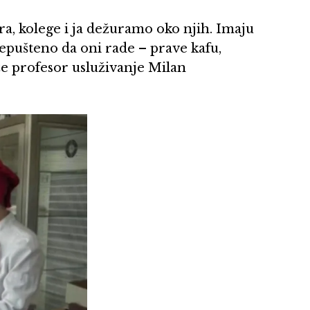
, kolege i ja dežuramo oko njih. Imaju
epušteno da oni rade – prave kafu,
aže profesor usluživanje Milan