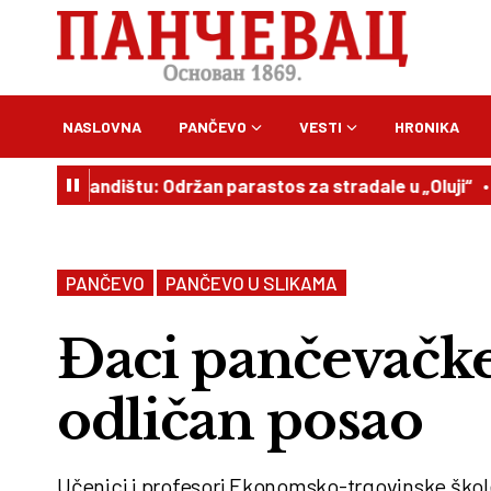
NASLOVNA
PANČEVO
VESTI
HRONIKA
Plandištu: Održan parastos za stradale u „Oluji“
10:00
PANČEVO
PANČEVO U SLIKAMA
Đaci pančevačke
odličan posao
Učenici i profesori Ekonomsko-trgovinske škol