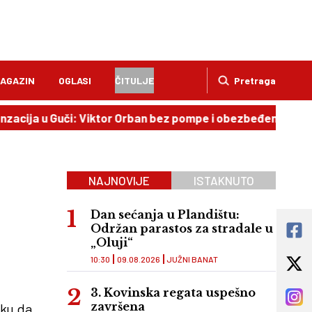
AGAZIN
OGLASI
ČITULJE
Pretraga
 Guči: Viktor Orban bez pompe i obezbeđenja uživao u pivu, 
NAJNOVIJE
ISTAKNUTO
Dan sećanja u Plandištu:
Održan parastos za stradale u
„Oluji“
10:30
09.08.2026
JUŽNI BANAT
3. Kovinska regata uspešno
završena
iku da