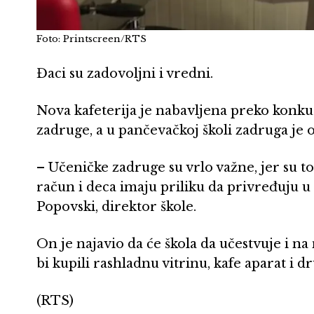
Foto: Printscreen/RTS
Đaci su zadovoljni i vredni.
Nova kafeterija je nabavljena preko konku
zadruge, a u pančevačkoj školi zadruga je 
– Učeničke zadruge su vrlo važne, jer su t
račun i deca imaju priliku da privređuju u
Popovski, direktor škole.
On je najavio da će škola da učestvuje i 
bi kupili rashladnu vitrinu, kafe aparat i d
(RTS)