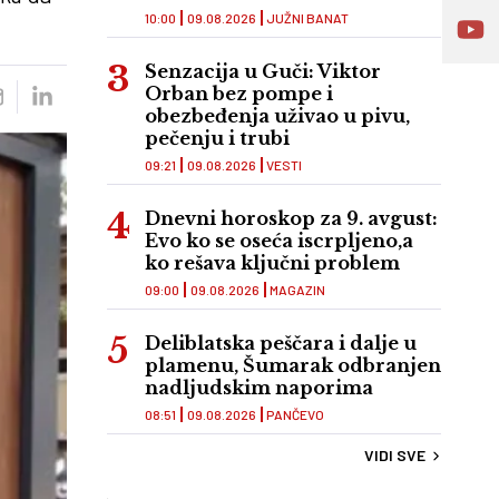
10:00
09.08.2026
JUŽNI BANAT
Senzacija u Guči: Viktor
Orban bez pompe i
obezbeđenja uživao u pivu,
pečenju i trubi
09:21
09.08.2026
VESTI
Dnevni horoskop za 9. avgust:
Evo ko se oseća iscrpljeno,a
ko rešava ključni problem
09:00
09.08.2026
MAGAZIN
Deliblatska peščara i dalje u
plamenu, Šumarak odbranjen
nadljudskim naporima
08:51
09.08.2026
PANČEVO
VIDI SVE