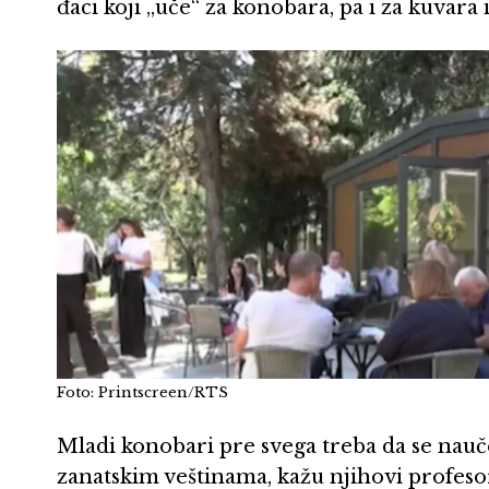
đaci koji „uče“ za konobara, pa i za kuvara i
Foto: Printscreen/RTS
Mladi konobari pre svega treba da se nauče
zanatskim veštinama, kažu njihovi profesor