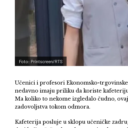
Foto: Printscreen/RTS
Učenici i profesori Ekonomsko-trgovinske
nedavno imaju priliku da koriste kafeterij
Ma koliko to nekome izgledalo čudno, ovaj o
zadovoljstva tokom odmora.
Kafeterija posluje u sklopu učeničke zadrug