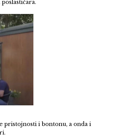
 poslastičara.
 pristojnosti i bontonu, a onda i
i.