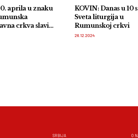
0. aprila u znaku
KOVIN: Danas u 10 s
Rumunska
Sveta liturgija u
avna crkva slavi
Rumunskoj crkvi
26.12.2024
SRBIJA
O 