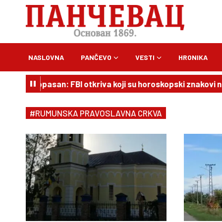
NASLOVNA
PANČEVO
VESTI
HRONIKA
 je vrlo opasan: FBI otkriva koji su horoskopski znakovi naj
#RUMUNSKA PRAVOSLAVNA CRKVA