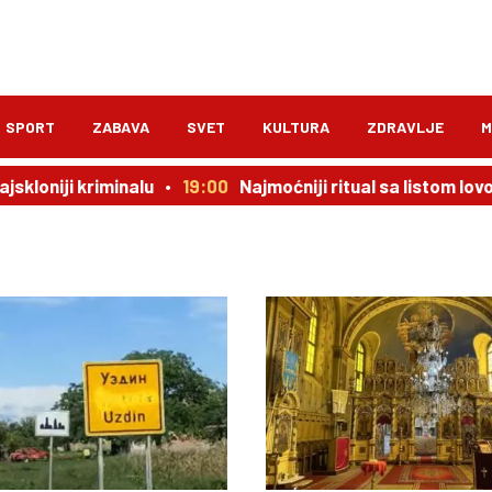
SPORT
ZABAVA
SVET
KULTURA
ZDRAVLJE
M
skloniji kriminalu
19:00
Najmoćniji ritual sa listom lovo