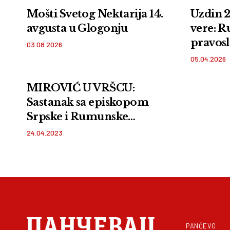
Mošti Svetog Nektarija 14.
Uzdin 2
avgusta u Glogonju
vere: 
pravosl
03.08.2026
hram
05.04.2026
MIROVIĆ U VRŠCU:
Sastanak sa episkopom
Srpske i Rumunske
pravoslavne crkve
24.04.2023
PANČEVO