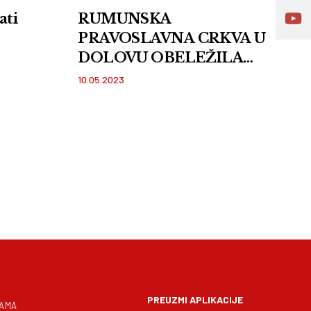
ati
RUMUNSKA
PRAVOSLAVNA CRKVA U
DOLOVU OBELEŽILA
SVOJU HRAMOVNU
10.05.2023
SLAVU: Nakon službe u
crkvi održan i svečani
ručak FOTO i VIDEO
PREUZMI APLIKACIJE
NAMA