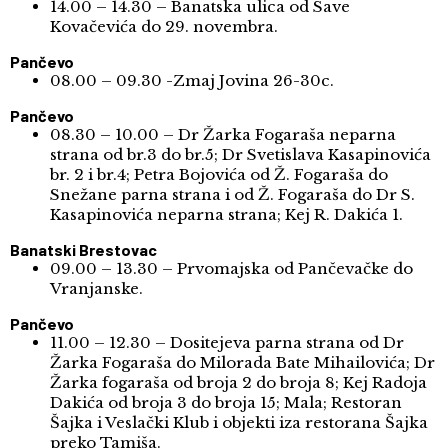
14.00 – 14.30 – Banatska ulica od Save
Kovačevića do 29. novembra.
Pančevo
08.00 – 09.30 -Zmaj Jovina 26-30c.
Pančevo
08.30 – 10.00 – Dr Žarka Fogaraša neparna
strana od br.3 do br.5; Dr Svetislava Kasapinovića
br. 2 i br.4; Petra Bojovića od Ž. Fogaraša do
Snežane parna strana i od Ž. Fogaraša do Dr S.
Kasapinovića neparna strana; Kej R. Dakića 1.
Banatski Brestovac
09.00 – 13.30 – Prvomajska od Pančevačke do
Vranjanske.
Pančevo
11.00 – 12.30 – Dositejeva parna strana od Dr
Žarka Fogaraša do Milorada Bate Mihailovića; Dr
Žarka fogaraša od broja 2 do broja 8; Kej Radoja
Dakića od broja 3 do broja 15; Mala; Restoran
Šajka i Veslački Klub i objekti iza restorana Šajka
preko Tamiša.