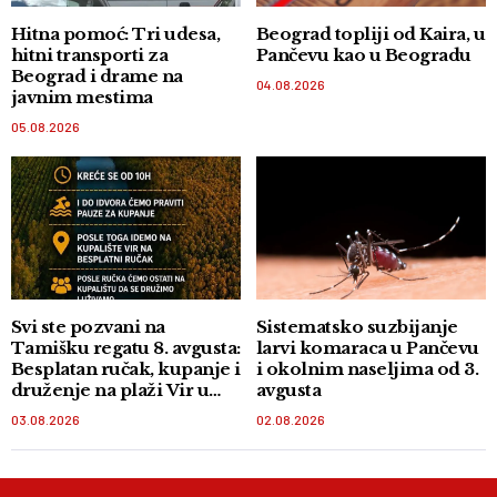
Hitna pomoć: Tri udesa,
Beograd topliji od Kaira, u
hitni transporti za
Pančevu kao u Beogradu
Beograd i drame na
04.08.2026
javnim mestima
05.08.2026
Svi ste pozvani na
Sistematsko suzbijanje
Tamišku regatu 8. avgusta:
larvi komaraca u Pančevu
Besplatan ručak, kupanje i
i okolnim naseljima od 3.
druženje na plaži Vir u
avgusta
Orlovatu
03.08.2026
02.08.2026