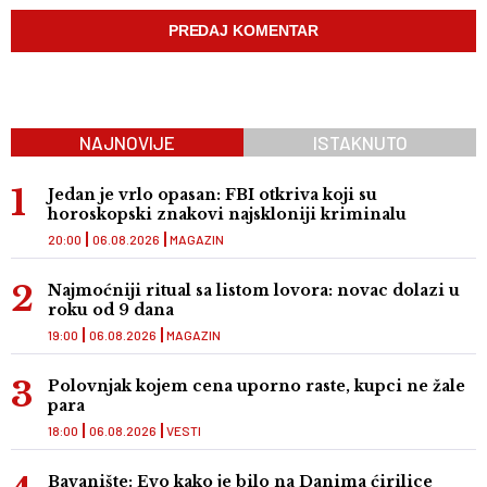
NAJNOVIJE
ISTAKNUTO
Jedan je vrlo opasan: FBI otkriva koji su
horoskopski znakovi najskloniji kriminalu
20:00
06.08.2026
MAGAZIN
Najmoćniji ritual sa listom lovora: novac dolazi u
roku od 9 dana
19:00
06.08.2026
MAGAZIN
Polovnjak kojem cena uporno raste, kupci ne žale
para
18:00
06.08.2026
VESTI
Bavanište: Evo kako je bilo na Danima ćirilice