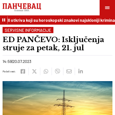
I otkriva koji su horoskopski znakovi najskloniji kriminalu
SERVISNE INFORMACIJE
ED PANČEVO: Isključenja
struje za petak, 21. jul
14:59
20.07.2023
Podeli vest: