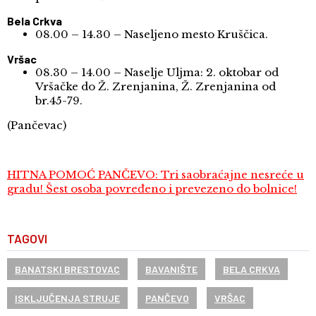
Bela Crkva
08.00 – 14.30 – Naseljeno mesto Kruščica.
Vršac
08.30 – 14.00 – Naselje Uljma: 2. oktobar od
Vršačke do Ž. Zrenjanina, Ž. Zrenjanina od
br.45-79.
(Pančevac)
HITNA POMOĆ PANČEVO: Tri saobraćajne nesreće u
gradu! Šest osoba povređeno i prevezeno do bolnice!
TAGOVI
BANATSKI BRESTOVAC
BAVANIŠTE
BELA CRKVA
ISKLJUČENJA STRUJE
PANČEVO
VRŠAC