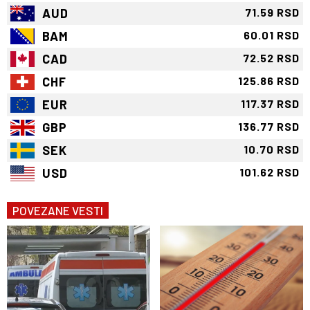
AUD
71.59 RSD
BAM
60.01 RSD
CAD
72.52 RSD
CHF
125.86 RSD
EUR
117.37 RSD
GBP
136.77 RSD
SEK
10.70 RSD
USD
101.62 RSD
POVEZANE VESTI