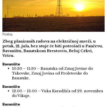
Pixabay
Zbog planiranih radova na električnoj mreži, u
petak, 21. jula, bez stuje će biti potrošači u Pančevu,
Bavaništu, Banatskom Brestovcu, Beloj Crkvi,
Vršcu.
Bavanište
10:30 – 11:30 – Banatska od Zmaj Jovine do
Takovske, Zmaj Jovina od Proleterske do
Banatske.
Bavanište
12.00 – 13.00 – Vuka Karadžića od 29. novembra
do Vikaje.
Bavanište