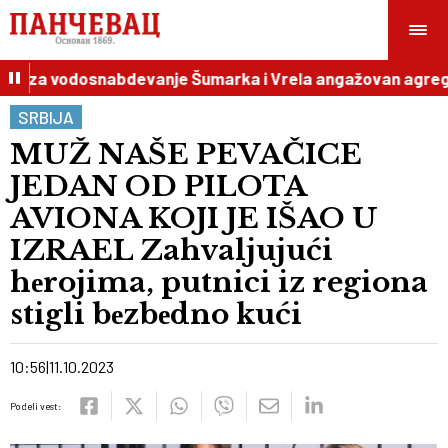
c, za vodosnabdevanje Šumarka i Vrela angažovan agregat
SRBIJA
MUŽ NAŠE PEVAČICE
JEDAN OD PILOTA
AVIONA KOJI JE IŠAO U
IZRAEL Zahvaljujući
hеrojima, putnici iz regiona
stigli bеzbеdno kući
10:56
11.10.2023
Podeli vest: