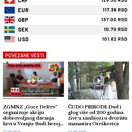
CHF
EUR
117.36 RSD
GBP
137.00 RSD
SEK
10.70 RSD
USD
101.82 RSD
POVEZANE VESTI
ZGMNZ „Goce Delčev“
ČUDO PRIRODE Dud i
organizuje akciju
glog više od 200 godina
dobrovoljnog davanja
žive u simbiozi u dvorištu
krvi u Vranju: Budi heroj,
manastira Oreškovica
doniraj krv
07.08.2026
02.08.2026