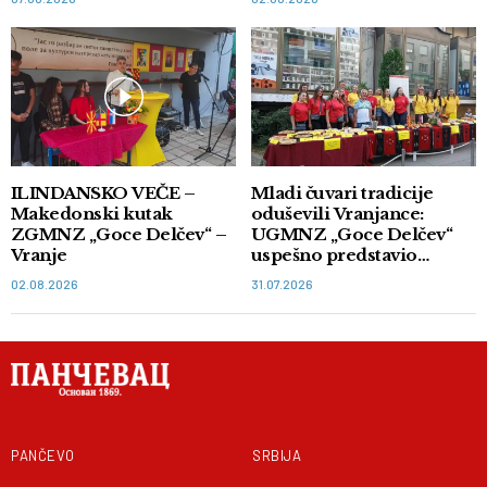
ILINDANSKO VEČE –
Mladi čuvari tradicije
Makedonski kutak
oduševili Vranjance:
ZGMNZ „Goce Delčev“ –
UGMNZ „Goce Delčev“
Vranje
uspešno predstavio
autentične ukuse juga
02.08.2026
31.07.2026
PANČEVO
SRBIJA