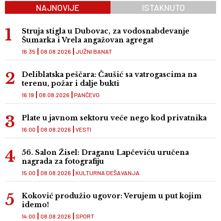
NAJNOVIJE
ISTAKNUTO
Struja stigla u Dubovac, za vodosnabdevanje
Šumarka i Vrela angažovan agregat
16:35
08.08.2026
JUŽNI BANAT
Deliblatska peščara: Čaušić sa vatrogascima na
terenu, požar i dalje bukti
16:19
08.08.2026
PANČEVO
Plate u javnom sektoru veće nego kod privatnika
16:00
08.08.2026
VESTI
56. Salon Žisel: Draganu Lapčeviću uručena
nagrada za fotografiju
15:00
08.08.2026
KULTURNA DEŠAVANJA
Koković produžio ugovor: Verujem u put kojim
idemo!
14:00
08.08.2026
SPORT