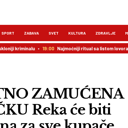
SPORT
ZABAVA
SVET
KULTURA
ZDRAVLJE
M
riminalu
19:00
Najmoćniji ritual sa listom lovora: novac 
TNO ZAMUĆENA
U Reka će biti
na za sve kupače