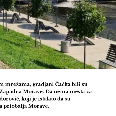
im mrežama, gradjani Čačka bili su
ka Zapadna Morave. Da nema mesta za
orović, koji je istakao da su
a priobalja Morave.