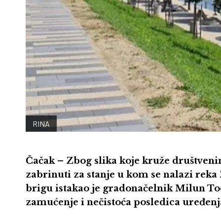
RINA
Čačak – Zbog slika koje kruže društven
zabrinuti za stanje u kom se nalazi re
brigu istakao je gradonačelnik Milun Tod
zamućenje i nečistoća posledica uređenj