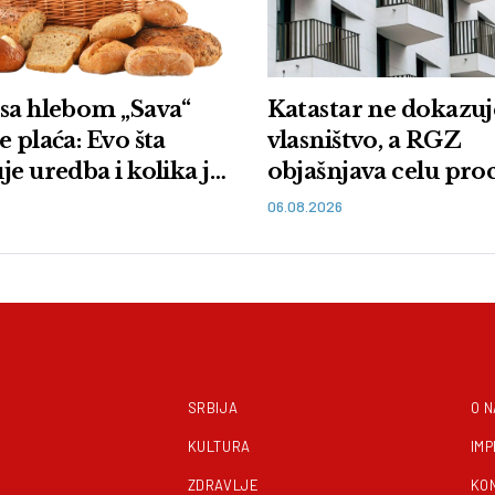
sa hlebom „Sava“
Katastar ne dokazuj
e plaća: Evo šta
vlasništvo, a RGZ
je uredba i kolika je
objašnjava celu pr
06.08.2026
SRBIJA
O 
KULTURA
IM
ZDRAVLJE
KO