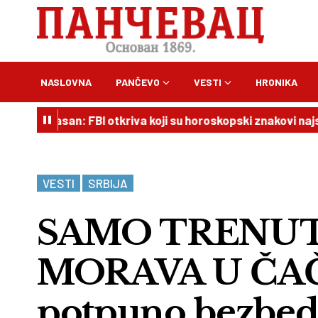
NASLOVNA
PANČEVO
VESTI
HRONIKA
pasan: FBI otkriva koji su horoskopski znakovi najskloniji k
VESTI
SRBIJA
SAMO TRENU
MORAVA U ČAČK
potpuno bezbed