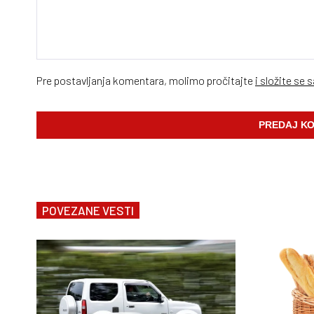
Pre postavljanja komentara, molimo pročitajte
i složite se 
POVEZANE VESTI