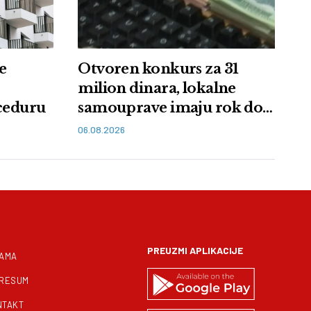
e
Otvoren konkurs za 31
milion dinara, lokalne
oceduru
samouprave imaju rok do
11. avgusta
06.08.2026
PREUZMI APLIKACIJE
NAMA
PRESUM
NTAKT