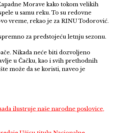
a Zapadne Morave kako tokom velikih
dospele u samu reku. To su redovne
 ovo vreme, rekao je za RINU Todorović.
 spremno za predstojeću letnju sezonu.
ače. Nikada neće biti dozvoljeno
vlje u Čačku, kao i svih prethodnih
šte može da se koristi, naveo je
a ilustruje naše narodne poslovice,
aje Užicu titulu Nacionalne