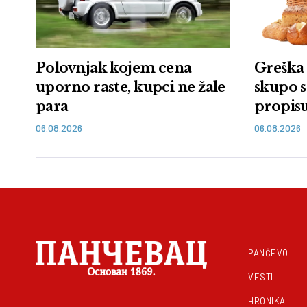
Polovnjak kojem cena
Greška 
uporno raste, kupci ne žale
skupo s
para
propisu
kazna
06.08.2026
06.08.2026
PANČEVO
VESTI
HRONIKA