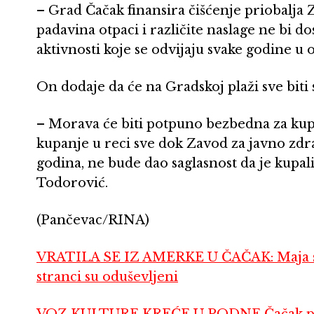
– Grad Čačak finansira čišćenje priobalj
padavina otpaci i različite naslage ne bi 
aktivnosti koje se odvijaju svake godine u
On dodaje da će na Gradskoj plaži sve biti
– Morava će biti potpuno bezbedna za kup
kupanje u reci sve dok Zavod za javno zdra
godina, ne bude dao saglasnost da je kupali
Todorović.
(Pančevac/RINA)
VRATILA SE IZ AMERKE U ČAČAK: Maja sad
stranci su oduševljeni
VOZ KULTURE KREĆE U PODNE Čačak pred