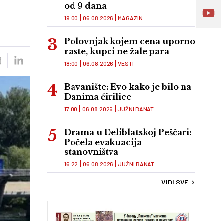
od 9 dana
19:00
06.08.2026
MAGAZIN
Polovnjak kojem cena uporno
raste, kupci ne žale para
18:00
06.08.2026
VESTI
Bavanište: Evo kako je bilo na
Danima ćirilice
17:00
06.08.2026
JUŽNI BANAT
Drama u Deliblatskoj Peščari:
Počela evakuacija
stanovništva
16:22
06.08.2026
JUŽNI BANAT
VIDI SVE