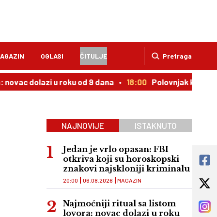
AGAZIN
OGLASI
ČITULJE
Pretraga
dolazi u roku od 9 dana
18:00
Polovnjak kojem cena uporn
NAJNOVIJE
ISTAKNUTO
Jedan je vrlo opasan: FBI
otkriva koji su horoskopski
znakovi najskloniji kriminalu
20:00
06.08.2026
MAGAZIN
Najmoćniji ritual sa listom
lovora: novac dolazi u roku