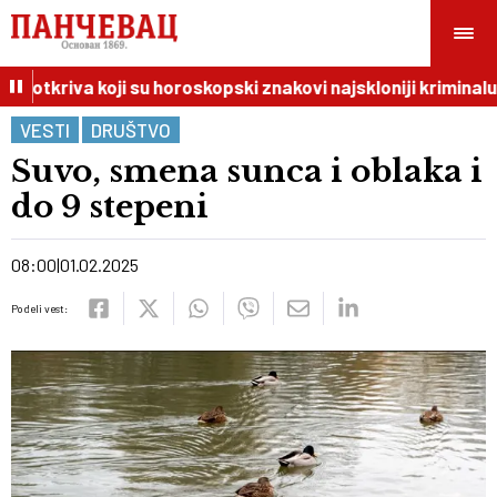
I otkriva koji su horoskopski znakovi najskloniji kriminalu
VESTI
DRUŠTVO
Suvo, smena sunca i oblaka i
do 9 stepeni
08:00
01.02.2025
Podeli vest: