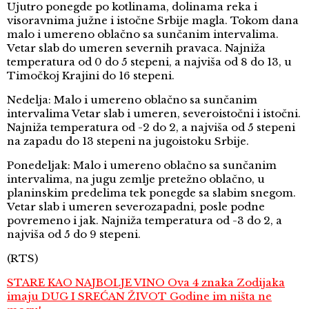
Ujutro ponegde po kotlinama, dolinama reka i
visoravnima južne i istočne Srbije magla. Tokom dana
malo i umereno oblačno sa sunčanim intervalima.
Vetar slab do umeren severnih pravaca. Najniža
temperatura od 0 do 5 stepeni, a najviša od 8 do 13, u
Timočkoj Krajini do 16 stepeni.
Nedelja: Malo i umereno oblačno sa sunčanim
intervalima Vetar slab i umeren, severoistočni i istočni.
Najniža temperatura od -2 do 2, a najviša od 5 stepeni
na zapadu do 13 stepeni na jugoistoku Srbije.
Ponedeljak: Malo i umereno oblačno sa sunčanim
intervalima, na jugu zemlje pretežno oblačno, u
planinskim predelima tek ponegde sa slabim snegom.
Vetar slab i umeren severozapadni, posle podne
povremeno i jak. Najniža temperatura od -3 do 2, a
najviša od 5 do 9 stepeni.
(RTS)
STARE KAO NAJBOLJE VINO Ova 4 znaka Zodijaka
imaju DUG I SREĆAN ŽIVOT Godine im ništa ne