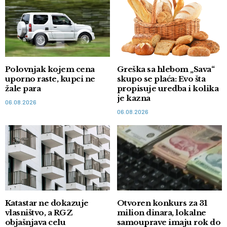
Polovnjak kojem cena
Greška sa hlebom „Sava“
uporno raste, kupci ne
skupo se plaća: Evo šta
žale para
propisuje uredba i kolika
je kazna
06.08.2026
06.08.2026
Katastar ne dokazuje
Otvoren konkurs za 31
vlasništvo, a RGZ
milion dinara, lokalne
objašnjava celu
samouprave imaju rok do