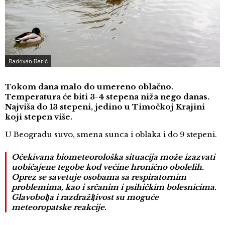
Radovan Đerić
Tokom dana malo do umereno oblačno.
Temperatura će biti 3-4 stepena niža nego danas.
Najviša do 13 stepeni, jedino u Timočkoj Krajini
koji stepen više.
U Beogradu suvo, smena sunca i oblaka i do 9 stepeni.
Očekivana biometeorološka situacija može izazvati
uobičajene tegobe kod većine hronično obolelih.
Oprez se savetuje osobama sa respiratornim
problemima, kao i srčanim i psihičkim bolesnicima.
Glavobolјa i razdražlјivost su moguće
meteoropatske reakcije.