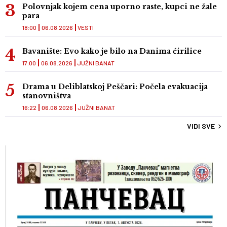
Polovnjak kojem cena uporno raste, kupci ne žale
para
18:00
06.08.2026
VESTI
Bavanište: Evo kako je bilo na Danima ćirilice
17:00
06.08.2026
JUŽNI BANAT
Drama u Deliblatskoj Peščari: Počela evakuacija
stanovništva
16:22
06.08.2026
JUŽNI BANAT
VIDI SVE