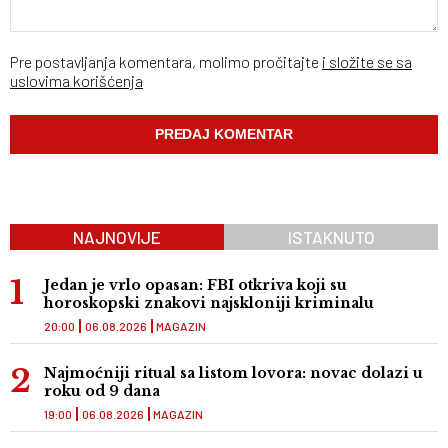
Pre postavljanja komentara, molimo pročitajte
i složite se sa
uslovima korišćenja
NAJNOVIJE
ISTAKNUTO
Jedan je vrlo opasan: FBI otkriva koji su
horoskopski znakovi najskloniji kriminalu
20:00
06.08.2026
MAGAZIN
Najmoćniji ritual sa listom lovora: novac dolazi u
roku od 9 dana
19:00
06.08.2026
MAGAZIN