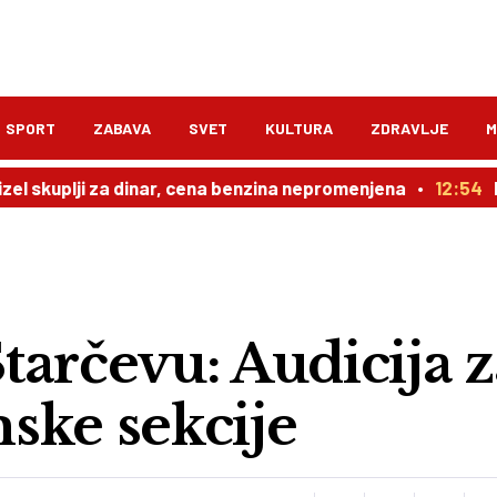
SPORT
ZABAVA
SVET
KULTURA
ZDRAVLJE
M
lji za dinar, cena benzina nepromenjena
12:54
MOL grupa
tarčevu: Audicija z
ske sekcije