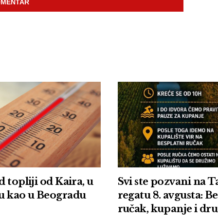
 topliji od Kaira, u
Svi ste pozvani na 
u kao u Beogradu
regatu 8. avgusta: B
ručak, kupanje i dr