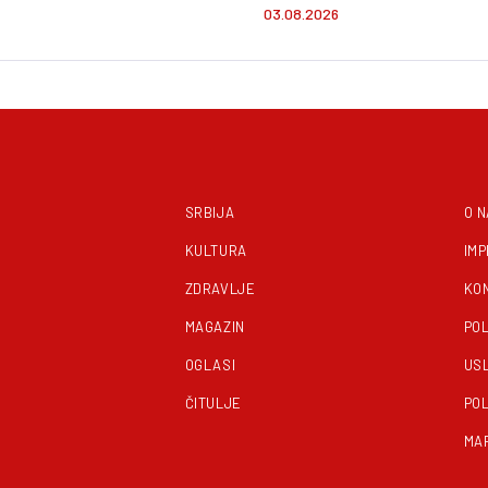
na plaži Vir u Orlov
03.08.2026
SRBIJA
O 
KULTURA
IM
ZDRAVLJE
KO
MAGAZIN
POL
OGLASI
US
ČITULJE
POL
MA