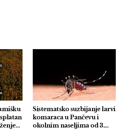
Tamišku
Sistematsko suzbijanje larvi
esplatan
komaraca u Pančevu i
uženje
okolnim naseljima od 3.