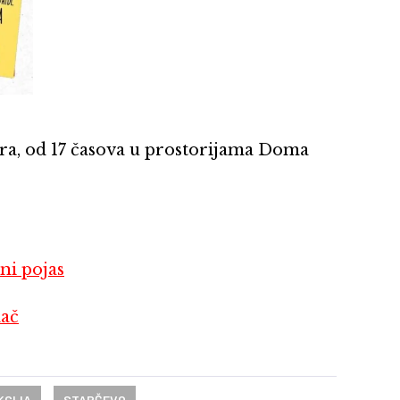
uara, od 17 časova u prostorijama Doma
ni pojas
lač
KCIJA
STARČEVO