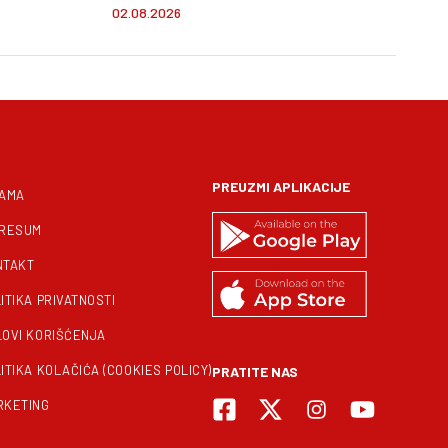
atu
avgusta
02.08.2026
PREUZMI APLIKACIJE
NAMA
PRESUM
NTAKT
ITIKA PRIVATNOSTI
LOVI KORIŠĆENJA
ITIKA KOLAČIĆA (COOKIES POLICY)
PRATITE NAS
RKETING