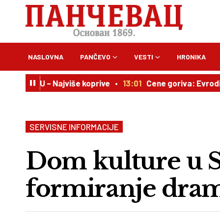
NASLOVNA
PANČEVO
VESTI
HRONIKA
U – Najviše koprive
13:01
Cene goriva: Evrodizel skup
SERVISNE INFORMACIJE
Dom kulture u S
formiranje dram