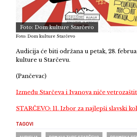
Foto: Dom kulture Starčevo
Foto: Dom kulture Starčevo
Audicija će biti održana u petak, 28. febr
kulture u Starčevu.
(Pančevac)
Između Starčeva i Ivanova niče vetrozaštit
STARČEVO: 11. Izbor za najlepši slavski ko
TAGOVI
AUDICIJA
DOM KULTURE STARČEVO
DRAMSKA SE