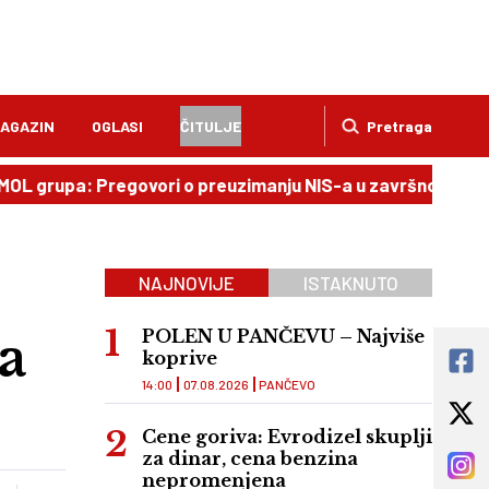
AGAZIN
OGLASI
ČITULJE
Pretraga
: Pregovori o preuzimanju NIS-a u završnoj fazi
12:27
NAJNOVIJE
ISTAKNUTO
a
POLEN U PANČEVU – Najviše
koprive
14:00
07.08.2026
PANČEVO
Cene goriva: Evrodizel skuplji
za dinar, cena benzina
nepromenjena