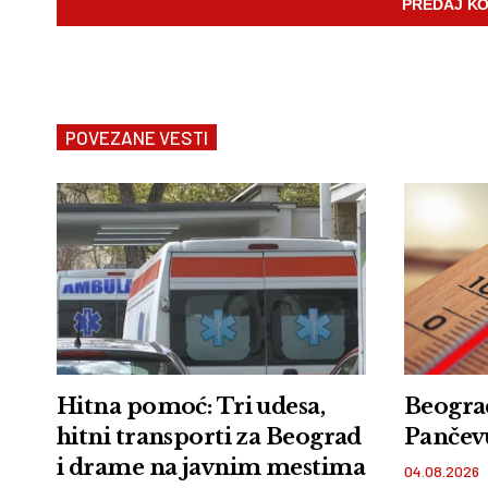
POVEZANE VESTI
Hitna pomoć: Tri udesa,
Beograd
hitni transporti za Beograd
Pančev
i drame na javnim mestima
04.08.2026