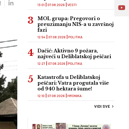
13:01
07.08.2026
VESTI
MOL grupa: Pregovori o
preuzimanju NIS-a u završnoj
fazi
12:54
07.08.2026
POLITIKA
Dačić: Aktivno 9 požara,
najveći u Deliblatskoj peščari
12:27
07.08.2026
POLITIKA
Katastrofa u Deliblatskoj
peščari: Vatra progutala više
od 940 hektara šume!
12:10
07.08.2026
HRONIKA
VIDI SVE