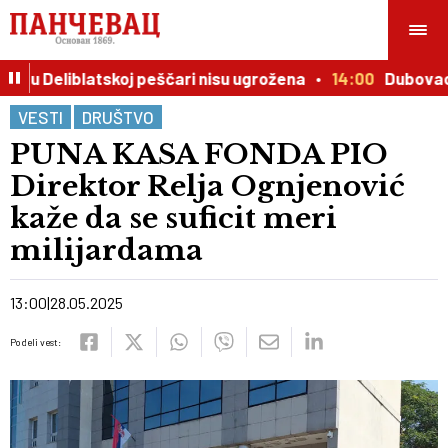
 u Deliblatskoj peščari nisu ugrožena
14:00
Dubovac do
VESTI
DRUŠTVO
PUNA KASA FONDA PIO
Direktor Relja Ognjenović
kaže da se suficit meri
milijardama
13:00
28.05.2025
Podeli vest: