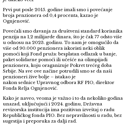
Prvi put posle 2015. godine imali smo i povećanje
broja penzionera od 0,4 procenta, kazao je
Ognjenović.
Povećali smo davanja za društveni standard korisnika
penzija na 1,2 milijarde dinara, što je čak 77 odsto više
u odnosu na 2023. godinu. To nam je omogućilo da
više od 90.000 penzionera iskoristi neki oblik
pomoći koji Fond pruža: besplatan odlazak u banje,
paket solidarne pomoći ili učešće na olimpijadi
penzionera, koju oraganizuje Pokret trećeg doba
Srbije. Na sve ove načine potrudili smo se da naši
penzioneri žive bolje – istakao je
nakon sednice Upravnog odbora RF PIO, direktor
Fonda Relja Ognjenović.
Kako je naveo, veoma je važno i to da nekoliko godina
unazad, uključujući i 2024. godinu, Državna
revizorska institucija ima pozitivan izveštaj o radu
Republičkog fonda PIO. Bez nepravilnosti u radu, bez
sugestija i preporuka za dalji rad.