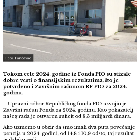
Foto: Pančevac
Tokom cele 2024. godine iz Fonda PIO su stizale
dobre vesti o finansijskim rezultatima, što je
potvrđeno i Završnim računom RF PIO za 2024.
godinu.
– Upravni odbor Republičkog fonda PIO usvojio je
Završni račun Fonda za 2024. godinu. Kao pokazatelj
našeg rada je ostvaren suficit od 8,3 milijardi dinara.
Ako uzmemo u obzir da smo imali dva puta povećanje
penzija u 2024. godini, od 14,8 i 10,9 odsto, taj rezultat
je daleko veći.