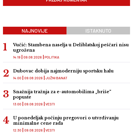
NAJNOVIJE
ISTAKNUTO
Vučić: Stambena naselja u Deliblatskoj peščari nisu
ugrožena
14:19
09.08.2026
POLITIKA
Dubovac dobija najmoderniju sportsku halu
14:00
09.08.2026
JUŽNI BANAT
Snažnija tražnja za e-automobilima „briše“
popuste
13:00
09.08.2026
VESTI
U ponedeljak počinju pregovori o utvrđivanju
minimalne cene rada
12:30
09.08.2026
VESTI