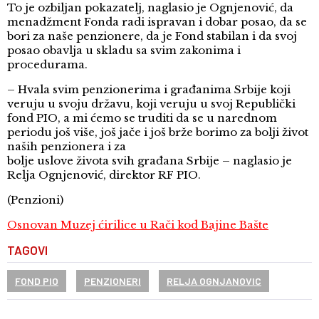
To je ozbiljan pokazatelj, naglasio je Ognjenović, da
menadžment Fonda radi ispravan i dobar posao, da se
bori za naše penzionere, da je Fond stabilan i da svoj
posao obavlja u skladu sa svim zakonima i
procedurama.
– Hvala svim penzionerima i građanima Srbije koji
veruju u svoju državu, koji veruju u svoj Republički
fond PIO, a mi ćemo se truditi da se u narednom
periodu još više, još jače i još brže borimo za bolji život
naših penzionera i za
bolje uslove života svih građana Srbije – naglasio je
Relja Ognjenović, direktor RF PIO.
(Penzioni)
Osnovan Muzej ćirilice u Rači kod Bajine Bašte
TAGOVI
FOND PIO
PENZIONERI
RELJA OGNJANOVIC