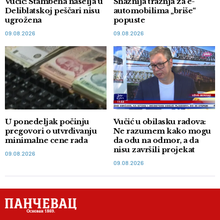
Vučić: Stambena naselja u
Snažnija tražnja za e-
Deliblatskoj peščari nisu
automobilima „briše“
ugrožena
popuste
09.08.2026
09.08.2026
U ponedeljak počinju
Vučić u obilasku radova:
pregovori o utvrđivanju
Ne razumem kako mogu
minimalne cene rada
da odu na odmor, a da
nisu završili projekat
09.08.2026
09.08.2026