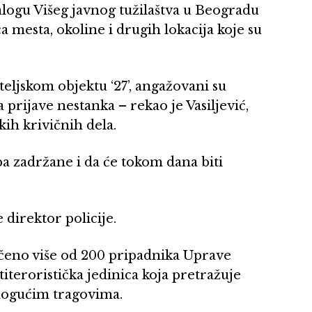
alogu Višeg javnog tužilaštva u Beogradu
ca mesta, okoline i drugih lokacija koje su
teljskom objektu ‘27’, angažovani su
prijave nestanka – rekao je Vasiljević,
kih krivičnih dela.
ba zadržane i da će tokom dana biti
 direktor policije.
učeno više od 200 pripadnika Uprave
ntiteroristička jedinica koja pretražuje
mogućim tragovima.