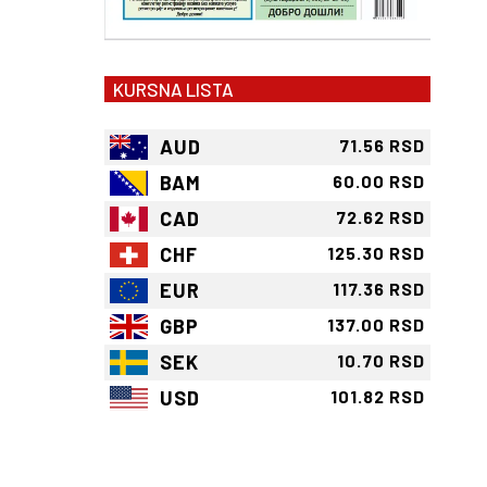
KURSNA LISTA
AUD
71.56 RSD
BAM
60.00 RSD
CAD
72.62 RSD
CHF
125.30 RSD
EUR
117.36 RSD
GBP
137.00 RSD
SEK
10.70 RSD
USD
101.82 RSD