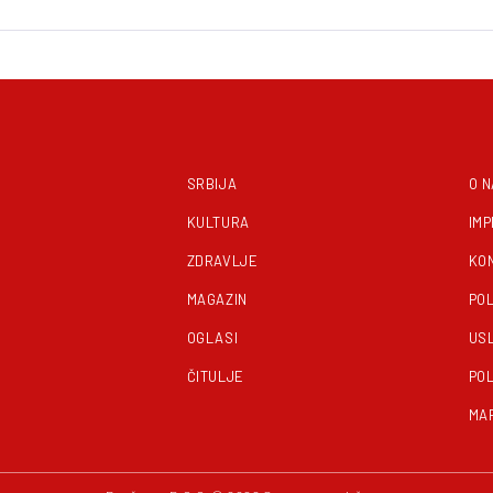
SRBIJA
O 
KULTURA
IM
ZDRAVLJE
KO
MAGAZIN
POL
OGLASI
US
ČITULJE
POL
MA