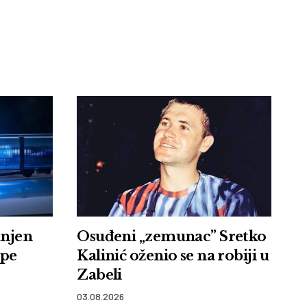
anjen
Osuđeni „zemunac” Sretko
upe
Kalinić oženio se na robiji u
Zabeli
03.08.2026