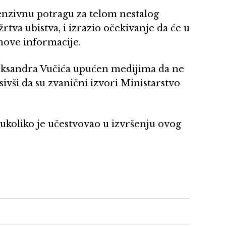
ntenzivnu potragu za telom nestalog
rtva ubistva, i izrazio očekivanje da će u
nove informacije.
eksandra Vučića upućen medijima da ne
ivši da su zvanični izvori Ministarstvo
 ukoliko je učestvovao u izvršenju ovog