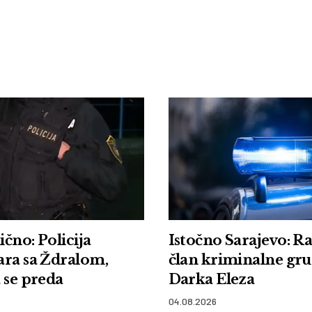
čno: Policija
Istočno Sarajevo: R
ara sa Ždralom,
član kriminalne gr
 se preda
Darka Eleza
04.08.2026