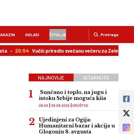
AGAZIN
OGLASI
ČITULJE
Pretraga
:54
Vučić priredio svečanu večeru za Zelenskog: Objavlj
NAJNOVIJE
ISTAKNUTO
Sunčano i toplo, na jugu i
istoku Srbije moguća kiša
08:00
08.08.2026
DRUŠTVO
Ujedinjeni za Ogija:
Humanitarni bazar i akcija u
Glogonju 8. avgusta