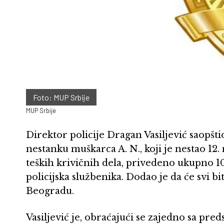
Foto: MUP Srbije
MUP Srbije
Direktor policije Dragan Vasiljević saopštio
nestanku muškarca A. N., koji je nestao 12. 
teških krivičnih dela, privedeno ukupno 10
policijska službenika. Dodao je da će svi b
Beogradu.
Vasiljević je, obraćajući se zajedno sa p