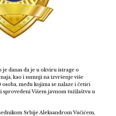
 je danas da je u okviru istrage o
maja, kao i sumnji na izvršenje više
 osoba, među kojima se nalaze i četiri
iti sprovedeni Višem javnom tužilaštvu u
redsednikom Srbije Aleksandrom Vučićem,