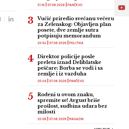
21:16
07.08.2026
PANČEVO
Vučić priredio svečanu večeru
za Zelenskog: Objavljen plan
posete, dve zemlje sutra
potpisuju memorandum
20:54
07.08.2026
POLITIKA
Direktor policije posle
preleta iznad Deliblatske
peščare: Borba se vodi i sa
zemlje i iz vazduha
20:49
07.08.2026
PANČEVO
Rođeni u ovom znaku,
spremite se! Avgust briše
prošlost, sudbina udara bez
milosti
20:06
07.08.2026
MAGAZIN