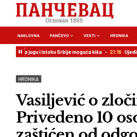
NASLOVNA
PANČEVO
VESTI
HRONIKA
na jugu i istoku Srbije moguća kiša
21:16
Ujedinjeni za O
HRONIKA
Vasiljević o zlo
Privedeno 10 oso
zaštićen od odg