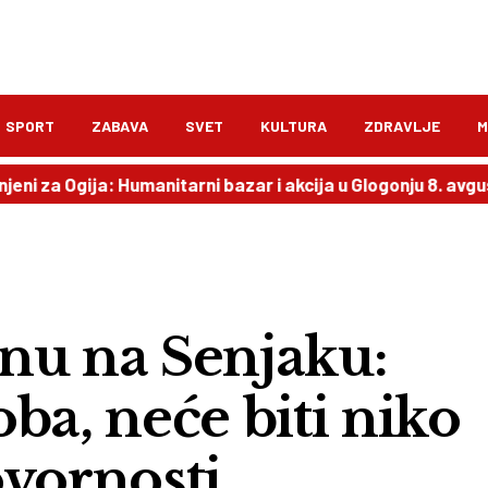
SPORT
ZABAVA
SVET
KULTURA
ZDRAVLJE
M
gija: Humanitarni bazar i akcija u Glogonju 8. avgusta
20
činu na Senjaku:
ba, neće biti niko
ovornosti