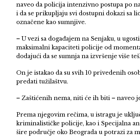
naveo da policija intenzivno postupa po n
i da se prikupljaju svi dostupni dokazi sa li
označene kao sumnjive.
– U vezi sa događajem na Senjaku, u ugosti
maksimalni kapaciteti policije od momenta 
dodajući da se sumnja na izvršenje više teš
On je istakao da su svih 10 privedenih oso
predati tužilaštvu.
– Zaštićenih nema, niti će ih biti – naveo je
Prema njegovim rečima, u istragu je uklj
kriminalističke policije, kao i Specijalna a
šire područje oko Beograda u potrazi za 