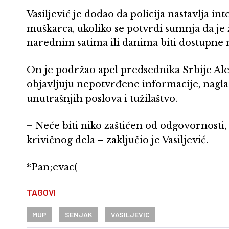
Vasiljević je dodao da policija nastavlja i
muškarca, ukoliko se potvrdi sumnja da je ž
narednim satima ili danima biti dostupne 
On je podržao apel predsednika Srbije Al
objavljuju nepotvrđene informacije, naglas
unutrašnjih poslova i tužilaštvo.
– Neće biti niko zaštićen od odgovornosti,
krivičnog dela – zaključio je Vasiljević.
*Pan;evac(
TAGOVI
MUP
SENJAK
VASILJEVIC