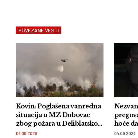
POVEZANE VESTI
Kovin: Poglašena vanredna
Nezvani
situacija u MZ Dubovac
pregov
zbog požara u Deliblatskoj
hoće da
peščari
06.08.2026
04.08.2026