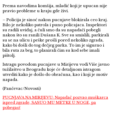
Prema navodima komšija, mladić koji je upucan nije
pravio probleme u kraju gde živi.
– Policija je sinoć nakon pucnjave blokirala ceo kraj.
Bilo je nekoliko patrola i puno policajaca. Inspektori
su radili uviđaj, a čuli smo da su napadači pobegli
nakon što su ranili Dušana K. Sve su smislili, parkirali
su se na ulicu i peške prošli pored nekoliko zgrada,
kako bi došli do tog dečjeg parka. To im je sigurno i
bila ruta za beg, to planirali čim su kod sebe imali
pištolj.
Istragu povodom pucnjave u Mirijevu vodi Više javno
tužilaštvo u Beogradu koje će detaljnom istragom
utvrditi kako je došlo do obračuna, kao i koji je motiv
napada.
(Pančevac/Novosti)
PUCNJAVA NA MIRIJEVU: Napadač pozvao muškarca
ispred zgrade, SASUO MU METKE U NOGE, pa
pobegao!