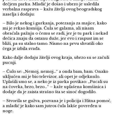
dečjem parku. Mladić je došao i ubrzo je usledila
verbalna rasprava – kažu žitelji ovog beogradskog
naselja i dodaju:
– Bilo je nekog i gurkanja, potezanja za majice, kako
mi je rekao komšija. Čula se galama, ali nisam
obraćala pažnju o čemu se radi, jer je tu park i nekad
dečica znaju da ostanu duže, jer evo i raspust im se
bliži, pa su stalno tamo. Nismo na prvu shvatili oko
čega je izbila svađa.
Kako dalje dodaju žitelji ovog kraja, ubrzo su se začuli
pucnji.
– Čulo se: „Nemoj, nemoj…“ a onda bam, bam. Onako
uključen mi je bio televizor, ali opet je odjeknulo.
Uplašili smo se, a neko je iz parka povikao: „Pucali su
na čoveka, brzo, brzo…“ – kaže uplašena komšinica i
dodaje da je zaista strašno šta se sinoć dogodilo.
– Stvorila se gužva, pozvana je i policija i Hitna pomoć,
a mladić je kako sam jutros čula lakše povređen u
noge.