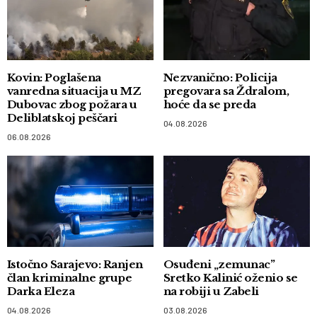
Kovin: Poglašena
Nezvanično: Policija
vanredna situacija u MZ
pregovara sa Ždralom,
Dubovac zbog požara u
hoće da se preda
Deliblatskoj peščari
04.08.2026
06.08.2026
Istočno Sarajevo: Ranjen
Osuđeni „zemunac”
član kriminalne grupe
Sretko Kalinić oženio se
Darka Eleza
na robiji u Zabeli
04.08.2026
03.08.2026