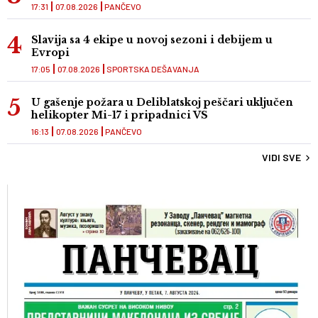
17:31
07.08.2026
PANČEVO
Slavija sa 4 ekipe u novoj sezoni i debijem u
Evropi
17:05
07.08.2026
SPORTSKA DEŠAVANJA
U gašenje požara u Deliblatskoj peščari uključen
helikopter Mi-17 i pripadnici VS
16:13
07.08.2026
PANČEVO
VIDI SVE