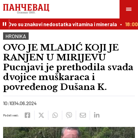
 Ovo su znakovi nedostatka vitamina i minerala
18:00
N
HRONIKA
OVO JE MLADIĆ KOJI JE
RANJEN U MIRIJEVU
Pucnjavi je prethodila svađa
dvojice muškaraca i
povređenog Dušana K.
10:10
14.06.2024
Podeli vest: