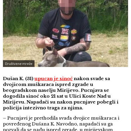
Društvene mreže
Dušan K. (31)
upucan je sinoć
nakon svađe sa
dvojicom muškaraca ispred zgrade u
beogradskom naselju Mirijevo. Pucnjava se
dogodila sinoć oko 21 sat u Ulici Koste Nađ u
Mirijevu. Napadači su nakon pucnjave pobegli i
policija intezivno traga za njima.
– Pucnjavi je prethodila svađa dvojice muškaraca i
povređenog Dušana K. Navodno, napadači su ga
pozvali da se nađu ispred zgrade, u mirijevskom