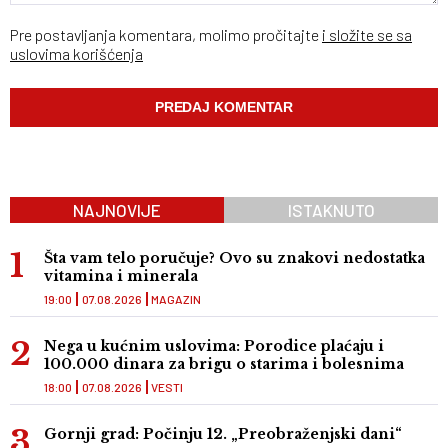
Pre postavljanja komentara, molimo pročitajte
i složite se sa
uslovima korišćenja
NAJNOVIJE
ISTAKNUTO
Šta vam telo poručuje? Ovo su znakovi nedostatka
vitamina i minerala
19:00
07.08.2026
MAGAZIN
Nega u kućnim uslovima: Porodice plaćaju i
100.000 dinara za brigu o starima i bolesnima
18:00
07.08.2026
VESTI
Gornji grad: Počinju 12. „Preobraženjski dani“