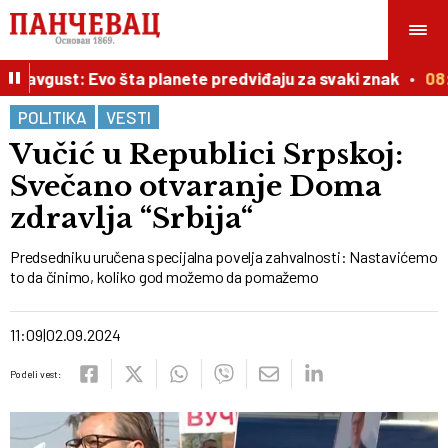
. avgust: Evo šta planete predviđaju za svaki znak
08:5
POLITIKA
VESTI
Vučić u Republici Srpskoj:
Svečano otvaranje Doma
zdravlja “Srbija“
Predsedniku uručena specijalna povelja zahvalnosti: Nastavićemo
to da činimo, koliko god možemo da pomažemo
11:09
02.09.2024
Podeli vest: