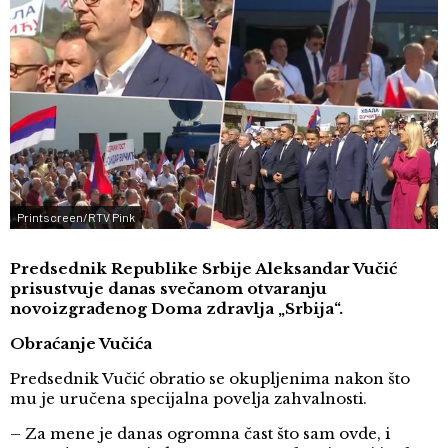
Printscreen/RTV Pink
Predsednik Republike Srbije Aleksandar Vučić
prisustvuje danas svečanom otvaranju
novoizgrađenog Doma zdravlja „Srbija“.
Obraćanje Vučića
Predsednik Vučić obratio se okupljenima nakon što
mu je uručena specijalna povelja zahvalnosti.
– Za mene je danas ogromna čast što sam ovde, i