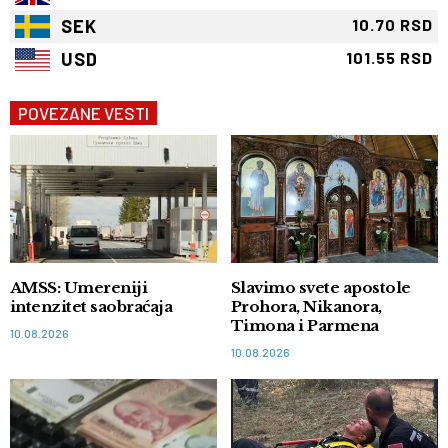
SEK
10.70 RSD
USD
101.55 RSD
POVEZANE VESTI
AMSS: Umereniji
Slavimo svete apostole
intenzitet saobraćaja
Prohora, Nikanora,
Timona i Parmena
10.08.2026
10.08.2026