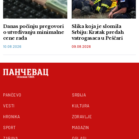
Danas počinju pregovori
Slika koja je slomila
o utvrđivanju minimalne
Srbiju: Kratak predah
cene rada
vatrogasaca u Peščari
10.08.2026
09.08.2026
PANČEVO
SRBIJA
VESTI
KULTURA
HRONIKA
ZDRAVLJE
SPORT
MAGAZIN
ZABAVA
OGLASI