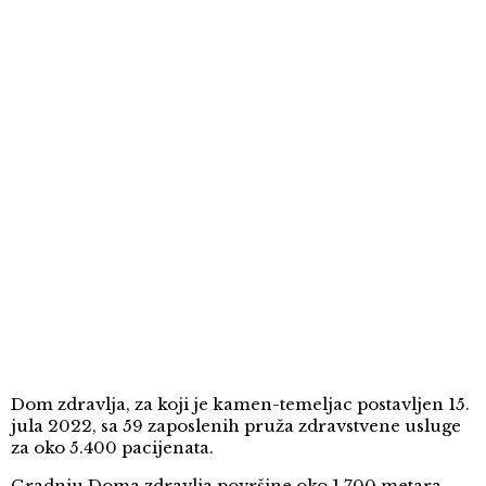
Dom zdravlja, za koji je kamen-temeljac postavljen 15.
jula 2022, sa 59 zaposlenih pruža zdravstvene usluge
za oko 5.400 pacijenata.
Gradnju Doma zdravlja površine oko 1.700 metara