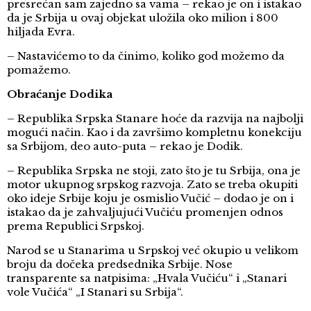
presrećan sam zajedno sa vama – rekao je on i istakao
da je Srbija u ovaj objekat uložila oko milion i 800
hiljada Evra.
– Nastavićemo to da činimo, koliko god možemo da
pomažemo.
Obraćanje Dodika
– Republika Srpska Stanare hoće da razvija na najbolji
mogući način. Kao i da završimo kompletnu konekciju
sa Srbijom, deo auto-puta – rekao je Dodik.
– Republika Srpska ne stoji, zato što je tu Srbija, ona je
motor ukupnog srpskog razvoja. Zato se treba okupiti
oko ideje Srbije koju je osmislio Vučić – dodao je on i
istakao da je zahvaljujući Vučiću promenjen odnos
prema Republici Srpskoj.
Narod se u Stanarima u Srpskoj već okupio u velikom
broju da dočeka predsednika Srbije. Nose
transparente sa natpisima: „Hvala Vučiću“ i „Stanari
vole Vučića“ „I Stanari su Srbija“.