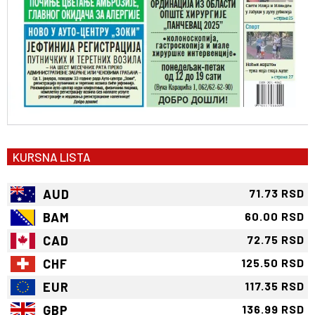
KURSNA LISTA
AUD
71.73 RSD
BAM
60.00 RSD
CAD
72.75 RSD
CHF
125.50 RSD
EUR
117.35 RSD
GBP
136.99 RSD