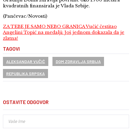
kvadratnih finansirala je Vlada Srbije.
(Pančevac/Novosti)
ZA TEBE JE SAMO NEBO GRANICA Vučić čestitao
Angelini Topić na medalji: Još jednom dokazala da je
zlatna!
TAGOVI
ALEKSANDAR VUČIĆ
DOM ZDRAVLJA SRBIJA
REPUBLIKA SRPSKA
OSTAVITE ODGOVOR