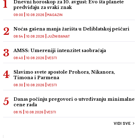
Dnevni horoskop za 10. avgust: Evo šta planete
predviđaju za svaki znak
09:00
10.08.2026
MAGAZIN
Noćas gašena manja žarišta u Deliblatskoj peščari
08:54
10.08.2026
JUŽNI BANAT
AMSS: Umereniji intenzitet saobraćaja
08:40
10.08.2026
VESTI
Slavimo svete apostole Prohora, Nikanora,
Timona i Parmena
08:30
10.08.2026
VESTI
Danas počinju pregovori o utvrđivanju minimalne
cene rada
08:15
10.08.2026
VESTI
VIDI SVE