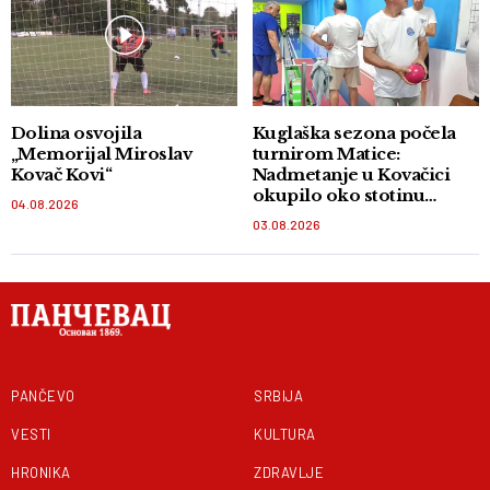
Dolina osvojila
Kuglaška sezona počela
„Memorijal Miroslav
turnirom Matice:
Kovač Kovi“
Nadmetanje u Kovačici
okupilo oko stotinu
04.08.2026
takmičara
03.08.2026
PANČEVO
SRBIJA
VESTI
KULTURA
HRONIKA
ZDRAVLJE