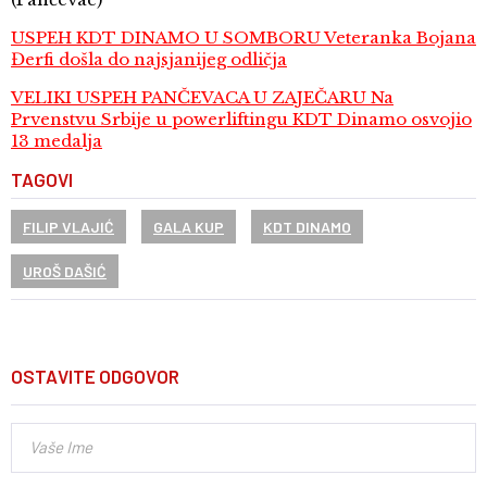
USPEH KDT DINAMO U SOMBORU Veteranka Bojana
Đerfi došla do najsjanijeg odličja
VELIKI USPEH PANČEVACA U ZAJEČARU Na
Prvenstvu Srbije u powerliftingu KDT Dinamo osvojio
13 medalja
TAGOVI
FILIP VLAJIĆ
GALA KUP
KDT DINAMO
UROŠ DAŠIĆ
OSTAVITE ODGOVOR