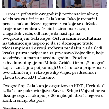
– Uroš je prihvatio ovogodišnji poziv nacionalnog
selektora za učešće na Gala kupu. Iako je trenažni
proces nakon državnog prvenstva koje se održalo
krajem septembra više bio baziran na razvoju
snagaških vežbi, odlučio je da nastupa na
ovogodišnjem Gala kupu.
Ostvarenim rezultatima
na takmičenju uspeo je da se domogne titule
vicešampiona i osvoji srebrnu medalju
. Sada sledi
kratka pauza i priprema za prvenstvo Vojvodine, koje
se održava u martu naredne godine. Posebnu
zahvalnost dugujemo Milošu Grbiću i firmi „Panagro“
koji su značajno potpomogli Urošu u toku priprema za
ovo takmičenje, rekao je Filip Vlajić, predsednik i
glavni trener KDT Dinamo.
Ovogodišnji Gala kup je organizovao KDT „Herkules“
iz Bača, uz pokroviteljstvo Saveza Srbije i Vojvodine za
dizanje tegova, okupio je 20 najboljih dizača tegova u
konkurenciji oba pola.
(Pančevac)