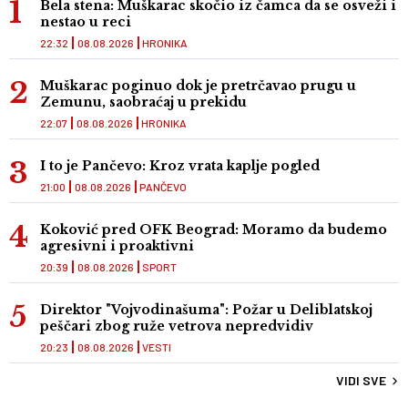
Bela stena: Muškarac skočio iz čamca da se osveži i
nestao u reci
22:32
08.08.2026
HRONIKA
Muškarac poginuo dok je pretrčavao prugu u
Zemunu, saobraćaj u prekidu
22:07
08.08.2026
HRONIKA
I to je Pančevo: Kroz vrata kaplje pogled
21:00
08.08.2026
PANČEVO
Koković pred OFK Beograd: Moramo da budemo
agresivni i proaktivni
20:39
08.08.2026
SPORT
Direktor "Vojvodinašuma": Požar u Deliblatskoj
peščari zbog ruže vetrova nepredvidiv
20:23
08.08.2026
VESTI
VIDI SVE