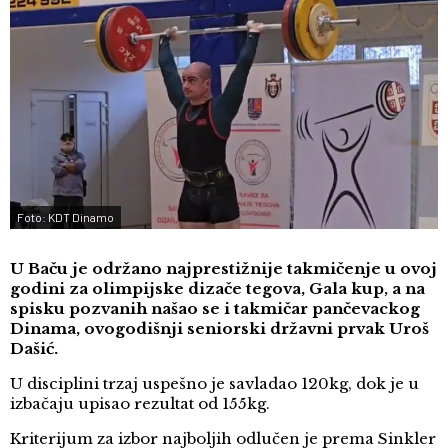
Foto: KDT Dinamo
U Baču je održano najprestižnije takmičenje u ovoj
godini za olimpijske dizače tegova, Gala kup, a na
spisku pozvanih našao se i takmičar pančevackog
Dinama, ovogodišnji seniorski državni prvak Uroš
Dašić.
U disciplini trzaj uspešno je savladao 120kg, dok je u
izbačaju upisao rezultat od 155kg.
Kriterijum za izbor najboljih odlučen je prema Sinkler