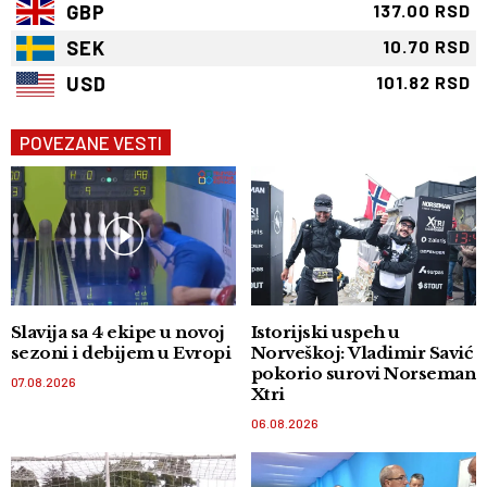
GBP
137.00 RSD
SEK
10.70 RSD
USD
101.82 RSD
POVEZANE VESTI
Slavija sa 4 ekipe u novoj
Istorijski uspeh u
sezoni i debijem u Evropi
Norveškoj: Vladimir Savić
pokorio surovi Norseman
07.08.2026
Xtri
06.08.2026