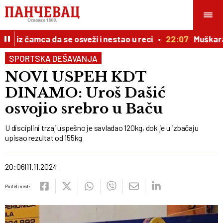
 iz čamca da se osveži i nestao u reci
22:07
Muškarac p
SPORTSKA DEŠAVANJA
NOVI USPEH KDT
DINAMO: Uroš Dašić
osvojio srebro u Baču
U disciplini trzaj uspešno je savladao 120kg, dok je u izbačaju
upisao rezultat od 155kg
20:06
11.11.2024
Podeli vest: