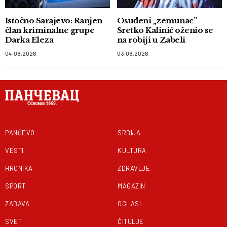
Istočno Sarajevo: Ranjen
Osuđeni „zemunac”
član kriminalne grupe
Sretko Kalinić oženio se
Darka Eleza
na robiji u Zabeli
04.08.2026
03.08.2026
PANČEVO
SRBIJA
VESTI
KULTURA
HRONIKA
ZDRAVLJE
SPORT
MAGAZIN
ZABAVA
OGLASI
SVET
ČITULJE