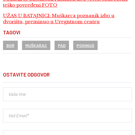
teško povređeni FOTO
UŽAS U BATAJNICI: Muškarca poznanik izbo u
dvorištu, preminuo u Uregntnom centru
TAGOVI
BOR
MUŠKARAC
PAD
POGINUO
OSTAVITE ODGOVOR