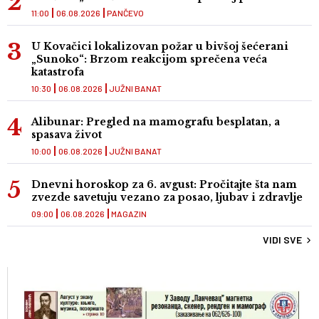
11:00
06.08.2026
PANČEVO
U Kovačici lokalizovan požar u bivšoj šećerani
„Sunoko“: Brzom reakcijom sprečena veća
katastrofa
10:30
06.08.2026
JUŽNI BANAT
Alibunar: Pregled na mamografu besplatan, a
spasava život
10:00
06.08.2026
JUŽNI BANAT
Dnevni horoskop za 6. avgust: Pročitajte šta nam
zvezde savetuju vezano za posao, ljubav i zdravlje
09:00
06.08.2026
MAGAZIN
VIDI SVE