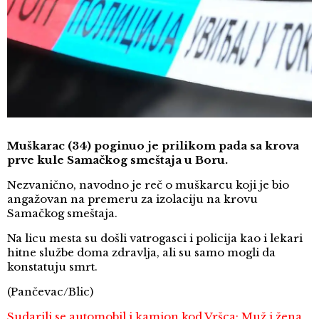
Muškarac (34) poginuo je prilikom pada sa krova
prve kule Samačkog smeštaja u Boru.
Nezvanično, navodno je reč o muškarcu koji je bio
angažovan na premeru za izolaciju na krovu
Samačkog smeštaja.
Na licu mesta su došli vatrogasci i policija kao i lekari
hitne službe doma zdravlja, ali su samo mogli da
konstatuju smrt.
(Pančevac/Blic)
Sudarili se automobil i kamion kod Vršca: Muž i žena