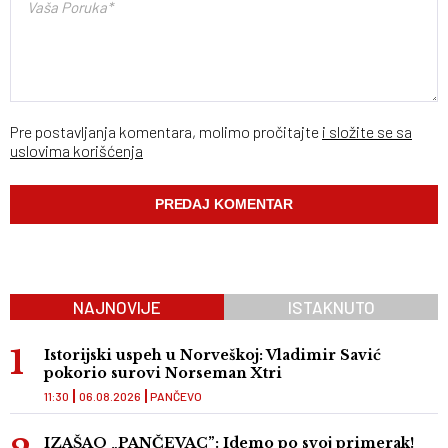
Pre postavljanja komentara, molimo pročitajte
i složite se sa
uslovima korišćenja
NAJNOVIJE
ISTAKNUTO
Istorijski uspeh u Norveškoj: Vladimir Savić
pokorio surovi Norseman Xtri
11:30
06.08.2026
PANČEVO
IZAŠAO „PANČEVAC”: Idemo po svoj primerak!