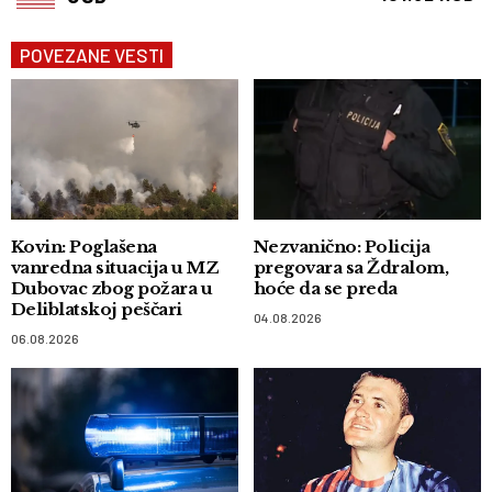
POVEZANE VESTI
Kovin: Poglašena
Nezvanično: Policija
vanredna situacija u MZ
pregovara sa Ždralom,
Dubovac zbog požara u
hoće da se preda
Deliblatskoj peščari
04.08.2026
06.08.2026