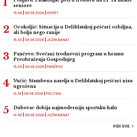
Ponjavić i Rakonjac peti u trostavu na EP za mlađe
seniore
15:59
09.08.2026
SPORT
Ocokoljić: Situacija u Deliblatskoj peščari ozbiljna,
ali bolja nego ranije
15:30
09.08.2026
JUŽNI BANAT
Pančevo: Svečani trodnevni program u hramu
Preobraženja Gospodnjeg
15:00
09.08.2026
PANČEVO
Vučić: Stambena naselja u Deliblatskoj peščari nisu
ugrožena
14:19
09.08.2026
POLITIKA
Dubovac dobija najmoderniju sportsku halu
14:00
09.08.2026
JUŽNI BANAT
VIDI SVE