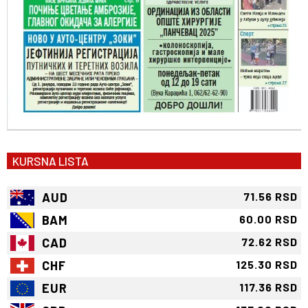
KURSNA LISTA
AUD
71.56 RSD
BAM
60.00 RSD
CAD
72.62 RSD
CHF
125.30 RSD
EUR
117.36 RSD