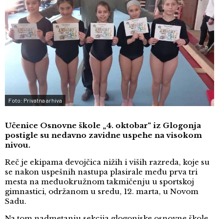
Foto: Privatna arhiva
Učenice Osnovne škole „4. oktobar“ iz Glogonja
postigle su nedavno
zavidne uspehe na visokom
nivou.
Reč je ekipama devojčica nižih i viših razreda, koje su
se nakon uspešnih nastupa plasirale među prva tri
mesta na međuokružnom takmičenju u sportskoj
gimnastici, održanom u sredu, 12. marta, u Novom
Sadu.
Na tom nadmetanju sekcija glogonjske osnovne škole