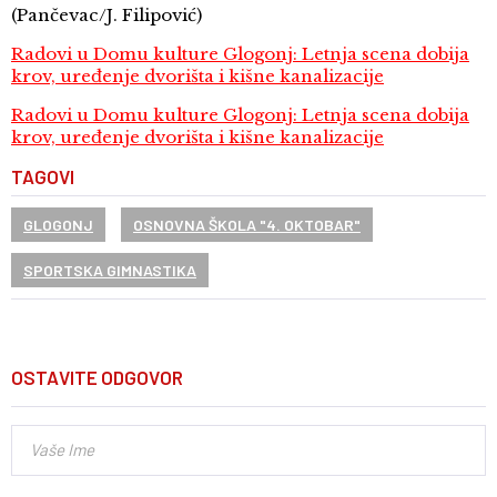
(Pančevac/J. Filipović)
Radovi u Domu kulture Glogonj: Letnja scena dobija
krov, uređenje dvorišta i kišne kanalizacije
Radovi u Domu kulture Glogonj: Letnja scena dobija
krov, uređenje dvorišta i kišne kanalizacije
TAGOVI
GLOGONJ
OSNOVNA ŠKOLA "4. OKTOBAR"
SPORTSKA GIMNASTIKA
OSTAVITE ODGOVOR