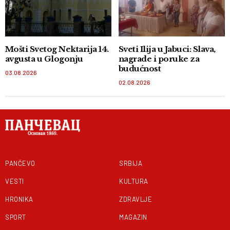
Mošti Svetog Nektarija 14.
Sveti Ilija u Jabuci: Slava,
avgusta u Glogonju
nagrade i poruke za
budućnost
03.08.2026
02.08.2026
PANČEVO
SRBIJA
VESTI
KULTURA
HRONIKA
ZDRAVLJE
SPORT
MAGAZIN