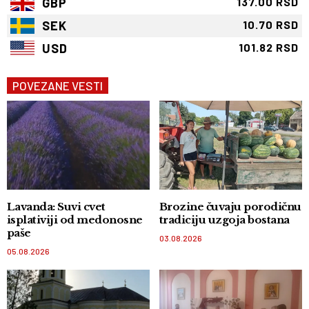
GBP
137.00 RSD
SEK
10.70 RSD
USD
101.82 RSD
POVEZANE VESTI
Lavanda: Suvi cvet
Brozine čuvaju porodičnu
isplativiji od medonosne
tradiciju uzgoja bostana
paše
03.08.2026
05.08.2026