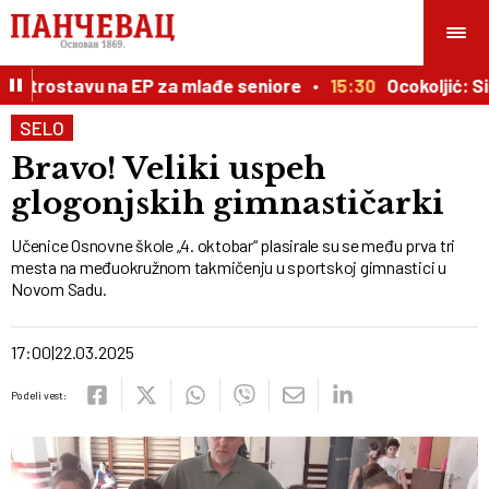
u trostavu na EP za mlađe seniore
15:30
Ocokoljić: Situa
SELO
Bravo! Veliki uspeh
glogonjskih gimnastičarki
Učenice Osnovne škole „4. oktobar“ plasirale su se među prva tri
mesta na međuokružnom takmičenju u sportskoj gimnastici u
Novom Sadu.
17:00
22.03.2025
Podeli vest: