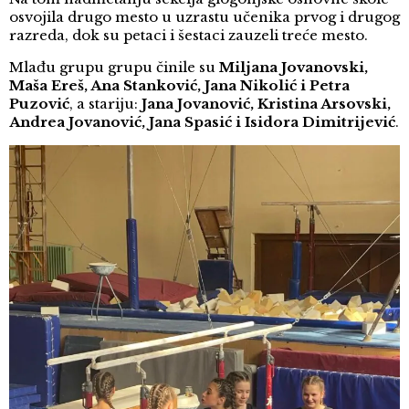
osvojila drugo mesto u uzrastu učenika prvog i drugog
razreda, dok su petaci i šestaci zauzeli treće mesto.
Mlađu grupu grupu činile su
Miljana Jovanovski,
Maša Ereš, Ana Stanković, Jana Nikolić i Petra
Puzović
, a stariju:
Jana Jovanović, Kristina Arsovski,
Andrea Jovanović, Jana Spasić i Isidora Dimitrijević
.