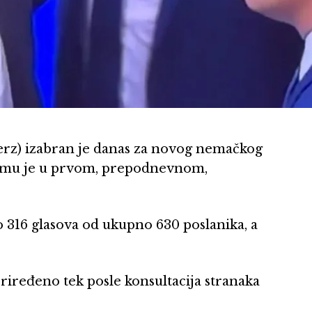
erz) izabran je danas za novog nemačkog
o mu je u prvom, prepodnevnom,
 316 glasova od ukupno 630 poslanika, a
iređeno tek posle konsultacija stranaka