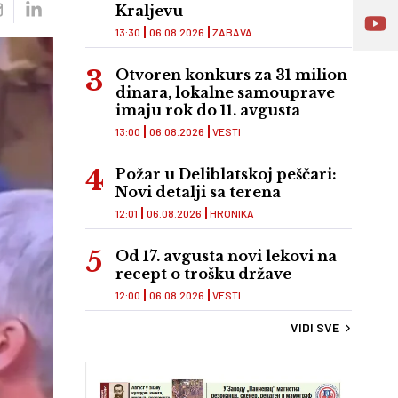
Kraljevu
13:30
06.08.2026
ZABAVA
Otvoren konkurs za 31 milion
dinara, lokalne samouprave
imaju rok do 11. avgusta
13:00
06.08.2026
VESTI
Požar u Deliblatskoj peščari:
Novi detalji sa terena
12:01
06.08.2026
HRONIKA
Od 17. avgusta novi lekovi na
recept o trošku države
12:00
06.08.2026
VESTI
VIDI SVE