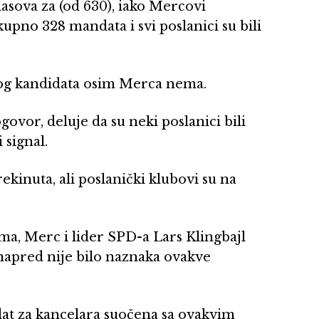
lasova za (od 630), iako Mercovi
pno 328 mandata i svi poslanici su bili
gog kandidata osim Merca nema.
govor, deluje da su neki poslanici bili
i signal.
ekinuta, ali poslanički klubovi su na
ma, Merc i lider SPD-a Lars Klingbajl
napred nije bilo naznaka ovakve
idat za kancelara suočena sa ovakvim