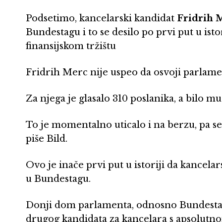
Podsetimo, kancelarski kandidat
Fridrih 
Bundestagu i to se desilo po prvi put u ist
finansijskom tržištu
Fridrih Merc nije uspeo da osvoji parlam
Za njega je glasalo 310 poslanika, a bilo m
To je momentalno uticalo i na berzu, pa 
piše Bild.
Ovo je inače prvi put u istoriji da kancel
u Bundestagu.
Donji dom parlamenta, odnosno Bundestag,
drugog kandidata za kancelara s apsolutn