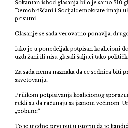
Šokantan ishod glasanja bilo je samo 310 g
Demohrišćani i Socijaldemokrate imaju uku
prisutni.
Glasanje se sada verovatno ponavlja, dru
Iako je u ponedeljak potpisan koalicioni do
uzdržani ili nisu glasali šaljući tako političk
Za sada nema naznaka da će sednica biti pr
savetovanju.
Prilikom potpisivanja koalicionog sporazu
rekli su da računaju sa jasnom većinom. U
„pobune“.
To je ujedno prvi put u istoriji da je kand