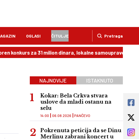
AGAZIN
OGLASI
ČITULJE
Pretraga
onkurs za 31 milion dinara, lokalne samouprave imaju rok d
NAJNOVIJE
ISTAKNUTO
Kokar: Bela Crkva stvara
uslove da mladi ostanu na
selu
14:00
06.08.2026
PANČEVO
Pokrenuta peticija da se Dinu
Merlinu zabrani koncert u