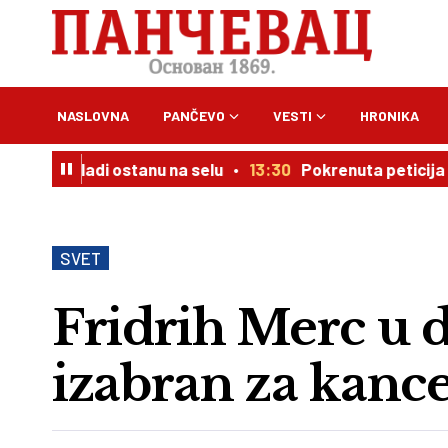
NASLOVNA
PANČEVO
VESTI
HRONIKA
 da mladi ostanu na selu
13:30
Pokrenuta peticija da se
SVET
Fridrih Merc u
izabran za kanc