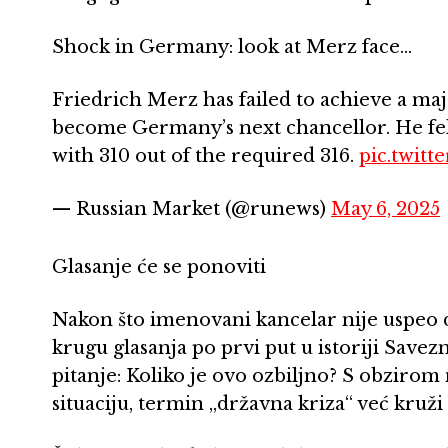
Shock in Germany: look at Merz face…
Friedrich Merz has failed to achieve a majo
become Germany’s next chancellor. He fel
with 310 out of the required 316.
pic.twit
— Russian Market (@runews)
May 6, 2025
Glasanje će se ponoviti
Nakon što imenovani kancelar nije uspeo
krugu glasanja po prvi put u istoriji Save
pitanje: Koliko je ovo ozbiljno? S obzirom
situaciju, termin „državna kriza“ već kru