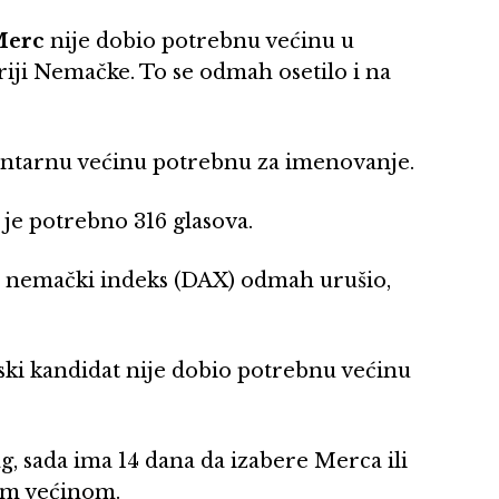
Merc
nije dobio potrebnu većinu u
oriji Nemačke. To se odmah osetilo i na
entarnu većinu potrebnu za imenovanje.
u je potrebno 316 glasova.
se nemački indeks (DAX) odmah urušio,
arski kandidat nije dobio potrebnu većinu
 sada ima 14 dana da izabere Merca ili
om većinom.