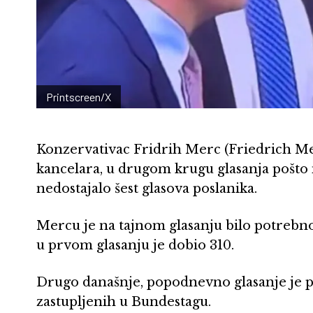
Printscreen/X
Konzervativac Fridrih Merc (Friedrich M
kancelara, u drugom krugu glasanja pošt
nedostajalo šest glasova poslanika.
Mercu je na tajnom glasanju bilo potrebno
u prvom glasanju je dobio 310.
Drugo današnje, popodnevno glasanje je pr
zastupljenih u Bundestagu.