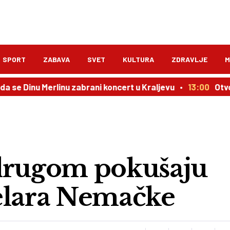
SPORT
ZABAVA
SVET
KULTURA
ZDRAVLJE
M
 Dinu Merlinu zabrani koncert u Kraljevu
13:00
Otvoren k
 drugom pokušaju
elara Nemačke