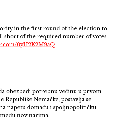
rity in the first round of the election to
l short of the required number of votes
ter.com/0yH2K2M9aQ
 da obezbedi potrebnu većinu u prvom
zne Republike Nemačke, postavlja se
 na napetu domaću i spoljnopolitičku
ži među novinarima.