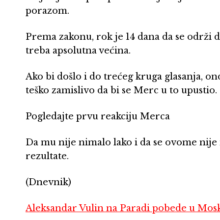
porazom.
Prema zakonu, rok je 14 dana da se održi 
treba apsolutna većina.
Ako bi došlo i do trećeg kruga glasanja, ond
teško zamislivo da bi se Merc u to upustio.
Pogledajte prvu reakciju Merca
Da mu nije nimalo lako i da se ovome nije 
rezultate.
(Dnevnik)
Aleksandar Vulin na Paradi pobede u Mosk