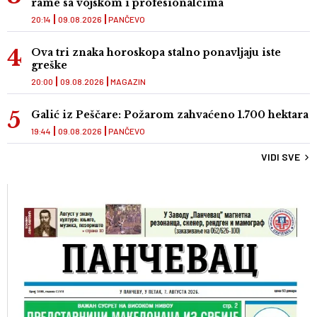
rame sa vojskom i profesionalcima
20:14
09.08.2026
PANČEVO
Ova tri znaka horoskopa stalno ponavljaju iste
greške
20:00
09.08.2026
MAGAZIN
Galić iz Peščare: Požarom zahvaćeno 1.700 hektara
19:44
09.08.2026
PANČEVO
VIDI SVE