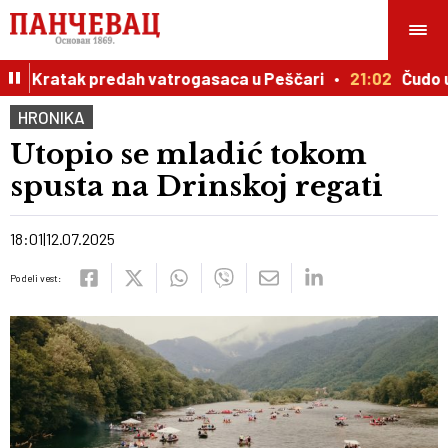
biju: Kratak predah vatrogasaca u Peščari
21:02
Čudo u I
HRONIKA
Utopio se mladić tokom
spusta na Drinskoj regati
18:01
12.07.2025
Podeli vest: