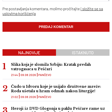
Pre postavljanja komentara, molimo pročitajte
i složite se sa
uslovima korišćenja
NAJNOVIJE
ISTAKNUTO
Slika koja je slomila Srbiju: Kratak predah
vatrogasaca u Peščari
21:44
09.08.2026
PANČEVO
Čudo u Idvoru koje je usijalo društvene mreže:
Roda ušetala u hram odmah nakon liturgije!
21:02
09.08.2026
PANČEVO
Heroji iz DVD Glogonja u paklu Peščare rame uz