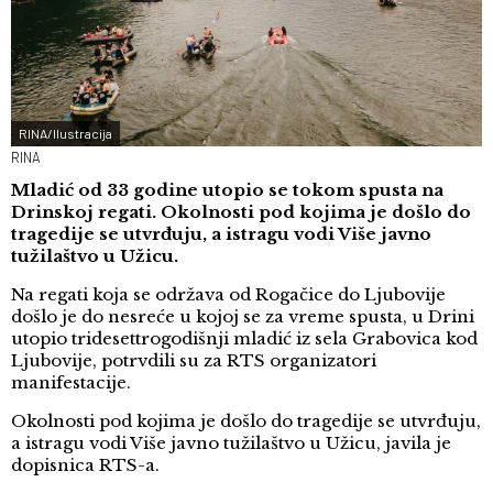
RINA/Ilustracija
RINA
Mladić od 33 godine utopio se tokom spusta na
Drinskoj regati. Okolnosti pod kojima je došlo do
tragedije se utvrđuju, a istragu vodi Više javno
tužilaštvo u Užicu.
Na regati koja se održava od Rogačice do Ljubovije
došlo je do nesreće u kojoj se za vreme spusta, u Drini
utopio tridesettrogodišnji mladić iz sela Grabovica kod
Ljubovije, potrvdili su za RTS organizatori
manifestacije.
Okolnosti pod kojima je došlo do tragedije se utvrđuju,
a istragu vodi Više javno tužilaštvo u Užicu, javila je
dopisnica RTS-a.