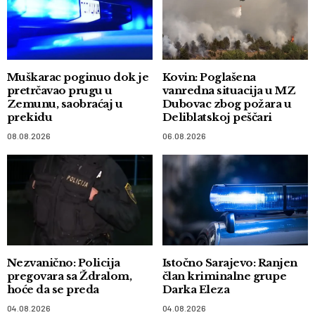
Muškarac poginuo dok je
Kovin: Poglašena
pretrčavao prugu u
vanredna situacija u MZ
Zemunu, saobraćaj u
Dubovac zbog požara u
prekidu
Deliblatskoj peščari
08.08.2026
06.08.2026
Nezvanično: Policija
Istočno Sarajevo: Ranjen
pregovara sa Ždralom,
član kriminalne grupe
hoće da se preda
Darka Eleza
04.08.2026
04.08.2026