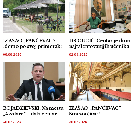
IZAŠAO „PANČEVAC”:
DR CUCIĆ: Centar je dom
Idemo po svoj primerak!
najtalentovanijih učenika
06.08.2026
02.08.2026
BOJADŽIEVSKI: Na mestu
IZAŠAO „PANČEVAC”:
„Azotare” – data centar
Smesta čitati!
30.07.2026
30.07.2026