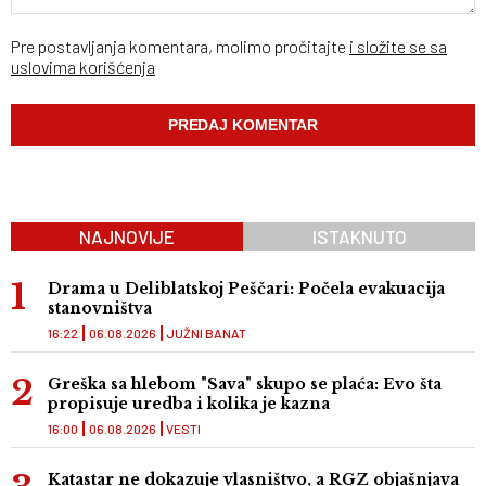
Pre postavljanja komentara, molimo pročitajte
i složite se sa
uslovima korišćenja
NAJNOVIJE
ISTAKNUTO
Drama u Deliblatskoj Peščari: Počela evakuacija
stanovništva
16:22
06.08.2026
JUŽNI BANAT
Greška sa hlebom "Sava" skupo se plaća: Evo šta
propisuje uredba i kolika je kazna
16:00
06.08.2026
VESTI
Katastar ne dokazuje vlasništvo, a RGZ objašnjava