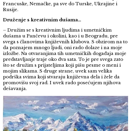
Francuske, Nemačke, pa sve do Turske, Ukrajine i
Rusije.
Druženje s kreativnim dušama…
– Družim se s kreativnim ljudima i umetničkim
dušama u Pančevu i okolini, kao i u Beogradu, pre
svega s članovima književnih klubova. S obzirom na to
da poznajem mnogo ljudi, oni rado dolaze i na moje
izložbe. Na otvaranjima tih umetničkih događaja moje
predstavljanje traje oko dva sata. To je pre svega zato
što se družim s prijateljima koji pišu pesme o meni i
mojim slikama. S druge strane, uvek sam velika
podrška svima koji stvaraju književna dela i žele da
promovišu svoj rad. I uvek rado posećujem njihova
dešavanja.