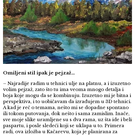
Omiljeni stil ipak je pejzaž…
– Najradije radim u tehnici ulje na platnu, a i izuzetno
volim pejzaž, zato što tu ima veoma mnogo detalja i
boja koje mogu da se kombinuju. Izuzetno mi je bitna i
perspektiva, i to uobičavam da izrađujem u 3D tehnici.
A kad je reč o temama, nešto mi se dopadne spontano
ili tokom putovanja, dok nešto i sama zamislim. Inače,
sve moje slike uramljene su s dva rama, uz šta ide i beli
paspartu, i posle sledeći koji se uklapa u to. Primera
radi, ova izložba u Kačarevu, koja je planirana za