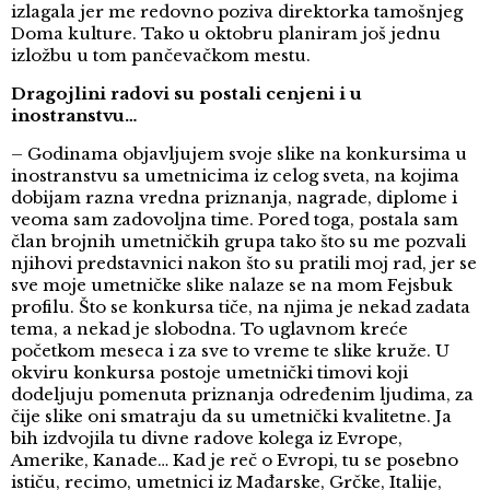
izlagala jer me redovno poziva direktorka tamošnjeg
Doma kulture. Tako u oktobru planiram još jednu
izložbu u tom pančevačkom mestu.
Dragojlini radovi su postali cenjeni i u
inostranstvu…
– Godinama objavljujem svoje slike na konkursima u
inostranstvu sa umetnicima iz celog sveta, na kojima
dobijam razna vredna priznanja, nagrade, diplome i
veoma sam zadovoljna time. Pored toga, postala sam
član brojnih umetničkih grupa tako što su me pozvali
njihovi predstavnici nakon što su pratili moj rad, jer se
sve moje umetničke slike nalaze se na mom Fejsbuk
profilu. Što se konkursa tiče, na njima je nekad zadata
tema, a nekad je slobodna. To uglavnom kreće
početkom meseca i za sve to vreme te slike kruže. U
okviru konkursa postoje umetnički timovi koji
dodeljuju pomenuta priznanja određenim ljudima, za
čije slike oni smatraju da su umetnički kvalitetne. Ja
bih izdvojila tu divne radove kolega iz Evrope,
Amerike, Kanade… Kad je reč o Evropi, tu se posebno
ističu, recimo, umetnici iz Mađarske, Grčke, Italije,