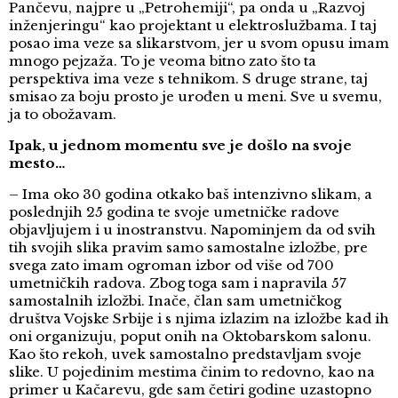
Pančevu, najpre u „Petrohemiji“, pa onda u „Razvoj
inženjeringu“ kao projektant u elektroslužbama. I taj
posao ima veze sa slikarstvom, jer u svom opusu imam
mnogo pejzaža. To je veoma bitno zato što ta
perspektiva ima veze s tehnikom. S druge strane, taj
smisao za boju prosto je urođen u meni. Sve u svemu,
ja to obožavam.
Ipak, u jednom momentu sve je došlo na svoje
mesto…
– Ima oko 30 godina otkako baš intenzivno slikam, a
poslednjih 25 godina te svoje umetničke radove
objavljujem i u inostranstvu. Napominjem da od svih
tih svojih slika pravim samo samostalne izložbe, pre
svega zato imam ogroman izbor od više od 700
umetničkih radova. Zbog toga sam i napravila 57
samostalnih izložbi. Inače, član sam umetničkog
društva Vojske Srbije i s njima izlazim na izložbe kad ih
oni organizuju, poput onih na Oktobarskom salonu.
Kao što rekoh, uvek samostalno predstavljam svoje
slike. U pojedinim mestima činim to redovno, kao na
primer u Kačarevu, gde sam četiri godine uzastopno