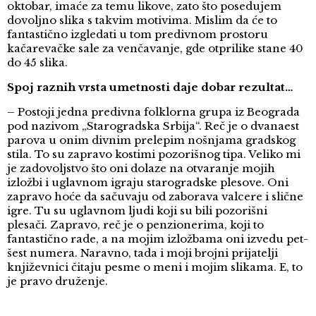
oktobar, imaće za temu likove, zato što posedujem
dovoljno slika s takvim motivima. Mislim da će to
fantastično izgledati u tom predivnom prostoru
kačarevačke sale za venčavanje, gde otprilike stane 40
do 45 slika.
Spoj raznih vrsta umetnosti daje dobar rezultat…
– Postoji jedna predivna folklorna grupa iz Beograda
pod nazivom „Starogradska Srbija“. Reč je o dvanaest
parova u onim divnim prelepim nošnjama gradskog
stila. To su zapravo kostimi pozorišnog tipa. Veliko mi
je zadovoljstvo što oni dolaze na otvaranje mojih
izložbi i uglavnom igraju starogradske plesove. Oni
zapravo hoće da sačuvaju od zaborava valcere i slične
igre. Tu su uglavnom ljudi koji su bili pozorišni
plesači. Zapravo, reč je o penzionerima, koji to
fantastično rade, a na mojim izložbama oni izvedu pet-
šest numera. Naravno, tada i moji brojni prijatelji
književnici čitaju pesme o meni i mojim slikama. E, to
je pravo druženje.