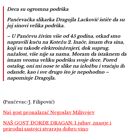
Deca su ogromna podrška
Pančevačka slikarka Dragojla Lacković ističe da su
joj sinovi velika podrška.
– U Pančevu živim više od 45 godina, otkad smo
napravili kuću na Kotežu 2. Inače, imam dva sina,
koji su takođe elektroinženjeri, dok suprug,
nažalost, više nije sa nama. Moram da istaknem da
imam veoma veliku podršku svoje dece. Pored
ostalog, oni mi nose te slike na izložbu i vraćaju ih
odande, kao i sve drugo što je nepohodno –
napominje Dragojla.
(Pančevac/J. Filipović)
Naš gost pronalazač Negoslav Milivojev
NAŠ GOST ĐORĐE DRAGAN: Ljubav, znanje i
prirodni sastojci stvaraju dobro vino