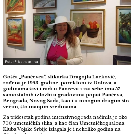
Foto: Privatna arhiva
Gošća „Pančevca“, slikarka Dragojla Lacković,
rođena je 1953. godine, poreklom iz Dolova, a
godinama živi i radi u Pančevu i iza sebe ima 57
samostalnih izložbi u gradovima poput Pančeva,
Beograda, Novog Sada, kao i u mnogim drugim što
većim, što manjim sredinama.
Za tridesetak godina intenzivnog rada načinila je oko
700 umetničkih slika, a kao član Umetničkog salona
Kluba Vojske Srbije izlagala je i nekoliko godina na