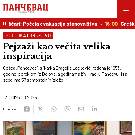
ščari: Počela evakuacija stanovništva
16:00
Greška sa 
POLITIKA I DRUŠTVO
Pejzaži kao večita velika
inspiracija
Gošća „Pančevca“, slikarka Dragojla Lacković, rođena je 1953.
godine, poreklom iz Dolova, a godinama živi i radi u Pančevu i iza
sebe ima 57 samostalnih izložb.
17:00
25.08.2025
Podeli vest: