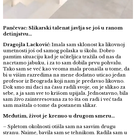
Pančevac: Slikarski talenat javlja se još u ranom
detinjstvu…
Dragojla Lacković:
Imala sam sklonost ka likovnoj
umetnosti još od samog polaska u školu. Dobro
pamtim situaciju kad je učiteljica tražila od nas da
nacrtamo jabuku, i za to sam dobila prvu pohvalu.
Tako sam se već kao veoma mala pronašla u tome, da
bi u višim razredima na mene dodatno uticao jedan
profesor iz Beograda koji nam je predavao likovno.
Dok smo mi đaci na času radili svoje, on je slikao za
sebe, a ja sam sve to krišom upijala. Jednostavno, bila
sam živo zainteresovana za to šta on radi i već tada
sam maštala o tome da postanem slikar.
Međutim, život je krenuo u drugom smeru…
– Spletom okolnosti otišla sam na sasvim drugu
stranu. Naime, bavila sam se tehnikom. Radila sam u