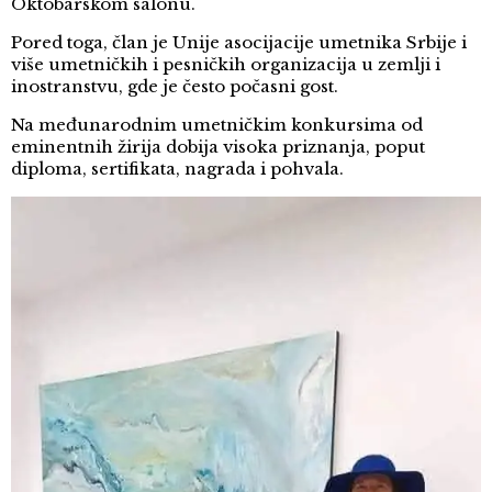
Oktobarskom salonu.
Pored toga, član je Unije asocijacije umetnika Srbije i
više umetničkih i pesničkih organizacija u zemlji i
inostranstvu, gde je često počasni gost.
Na međunarodnim umetničkim konkursima od
eminentnih žirija dobija visoka priznanja, poput
diploma, sertifikata, nagrada i pohvala.