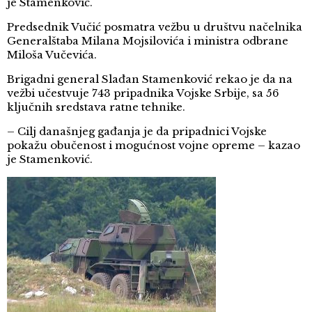
je Stamenković.
Predsednik Vučić posmatra vežbu u društvu načelnika
Generalštaba Milana Mojsilovića i ministra odbrane
Miloša Vučevića.
Brigadni general Slađan Stamenković rekao je da na
vežbi učestvuje 743 pripadnika Vojske Srbije, sa 56
ključnih sredstava ratne tehnike.
– Cilj današnjeg gađanja je da pripadnici Vojske
pokažu obučenost i mogućnost vojne opreme – kazao
je Stamenković.