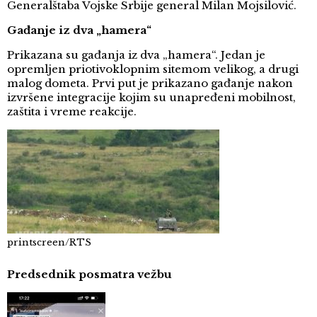
Generalštaba Vojske Srbije general Milan Mojsilović.
Gađanje iz dva „hamera“
Prikazana su gađanja iz dva „hamera“. Jedan je
opremljen priotivoklopnim sitemom velikog, a drugi
malog dometa. Prvi put je prikazano gađanje nakon
izvršene integracije kojim su unapređeni mobilnost,
zaštita i vreme reakcije.
printscreen/RTS
Predsednik posmatra vežbu