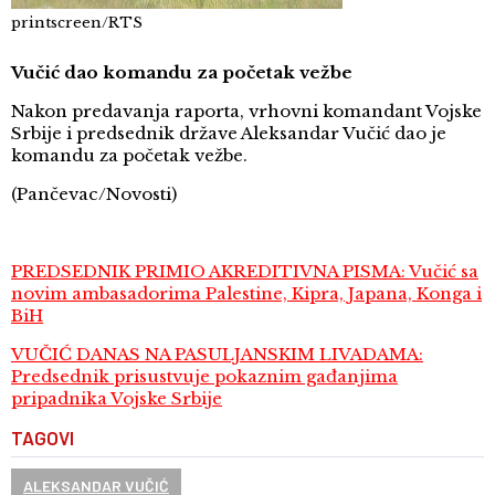
printscreen/RTS
Vučić dao komandu za početak vežbe
Nakon predavanja raporta, vrhovni komandant Vojske
Srbije i predsednik države Aleksandar Vučić dao je
komandu za početak vežbe.
(Pančevac/Novosti)
PREDSEDNIK PRIMIO AKREDITIVNA PISMA: Vučić sa
novim ambasadorima Palestine, Kipra, Japana, Konga i
BiH
VUČIĆ DANAS NA PASULJANSKIM LIVADAMA:
Predsednik prisustvuje pokaznim gađanjima
pripadnika Vojske Srbije
TAGOVI
ALEKSANDAR VUČIĆ