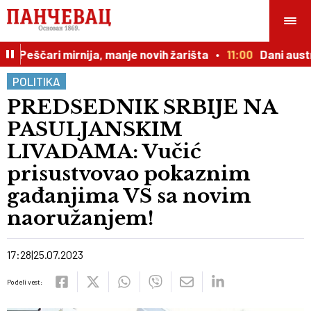
Peščari mirnija, manje novih žarišta
11:00
Dani austrijs
POLITIKA
PREDSEDNIK SRBIJE NA
PASULJANSKIM
LIVADAMA: Vučić
prisustvovao pokaznim
gađanjima VS sa novim
naoružanjem!
17:28
25.07.2023
Podeli vest: