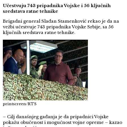
Učestvuju 743 pripadnika Vojske i 56 ključnih
sredstava ratne tehnike
Brigadni general Slađan Stamenković rekao je da na
vežbi učestvuje 743 pripadnika Vojske Srbije, sa 56
ključnih sredstava ratne tehnike.
printscreen/RTS
– Cilj današnjeg gađanja je da pripadnici Vojske
pokažu obučenost i mogućnost vojne opreme – kazao