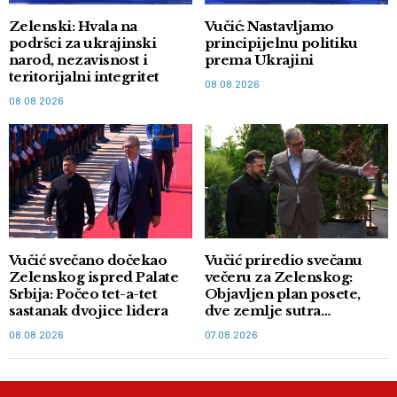
Zelenski: Hvala na
Vučić: Nastavljamo
podršci za ukrajinski
principijelnu politiku
narod, nezavisnost i
prema Ukrajini
teritorijalni integritet
08.08.2026
08.08.2026
Vučić svečano dočekao
Vučić priredio svečanu
Zelenskog ispred Palate
večeru za Zelenskog:
Srbija: Počeo tet-a-tet
Objavljen plan posete,
sastanak dvojice lidera
dve zemlje sutra
potpisuju memorandum
08.08.2026
07.08.2026