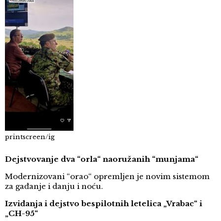
printscreen/ig
Dejstvovanje dva “orla“ naoružanih “munjama“
Modernizovani “orao“ opremljen je novim sistemom
za gađanje i danju i noću.
Izviđanja i dejstvo bespilotnih letelica „Vrabac“ i
„CH-95“