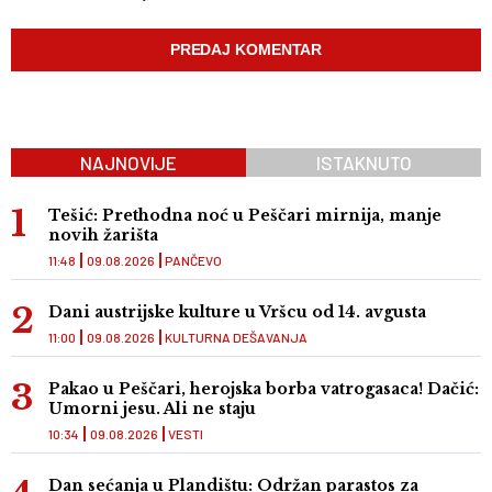
NAJNOVIJE
ISTAKNUTO
Tešić: Prethodna noć u Peščari mirnija, manje
novih žarišta
11:48
09.08.2026
PANČEVO
Dani austrijske kulture u Vršcu od 14. avgusta
11:00
09.08.2026
KULTURNA DEŠAVANJA
Pakao u Peščari, herojska borba vatrogasaca! Dačić:
Umorni jesu. Ali ne staju
10:34
09.08.2026
VESTI
Dan sećanja u Plandištu: Održan parastos za