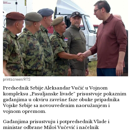
printscreen/RTS
Predsednik Srbije Aleksandar Vučić u Vojnom
kompleksu „Pasuljanske livade“ prisustvuje pokaznim
gađanjima u okviru završne faze obuke pripadnika
Vojske Srbije sa novouvedenim naoružanjem i
vojnom opremom.
Gađanjima prisustvuju i potpredsednik Vlade i
ministar odbrane Miloš Vučević i načelnik