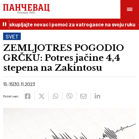
e skupljajte novac i pomoć za vatrogasce na svoju ruku
SVET
ZEMLJOTRES POGODIO
GRČKU: Potres jačine 4,4
stepena na Zakintosu
15:15
30.11.2023
Podeli vest: