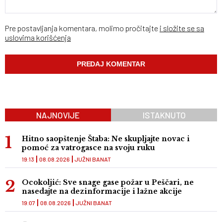
Pre postavljanja komentara, molimo pročitajte
i složite se sa
uslovima korišćenja
NAJNOVIJE
ISTAKNUTO
Hitno saopštenje Štaba: Ne skupljajte novac i
pomoć za vatrogasce na svoju ruku
19:13
08.08.2026
JUŽNI BANAT
Ocokoljić: Sve snage gase požar u Peščari, ne
nasedajte na dezinformacije i lažne akcije
19:07
08.08.2026
JUŽNI BANAT