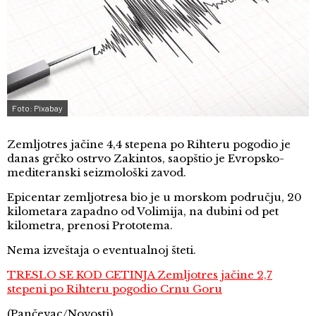
Foto: Pixabay
Zemljotres jačine 4,4 stepena po Rihteru pogodio je
danas grčko ostrvo Zakintos, saopštio je Evropsko-
mediteranski seizmološki zavod.
Epicentar zemljotresa bio je u morskom području, 20
kilometara zapadno od Volimija, na dubini od pet
kilometra, prenosi Prototema.
Nema izveštaja o eventualnoj šteti.
TRESLO SE KOD CETINJA Zemljotres jačine 2,7
stepeni po Rihteru pogodio Crnu Goru
(Pančevac/Novosti)