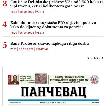
Čaušić iz Deliblatske peščare: Više od 1.500 hektara
u plamenu, četiri helikoptera gase požar
18:52
08.08.2026
VESTI
Kako do inostranog staža: PIO objavio uputstvo
kako do ključnog dokumenta za penziju
18:00
08.08.2026
VESTI
Bane Profesor skuvao najbolju riblju čorbu
17:57
08.08.2026
PANČEVO
VIDI SVE