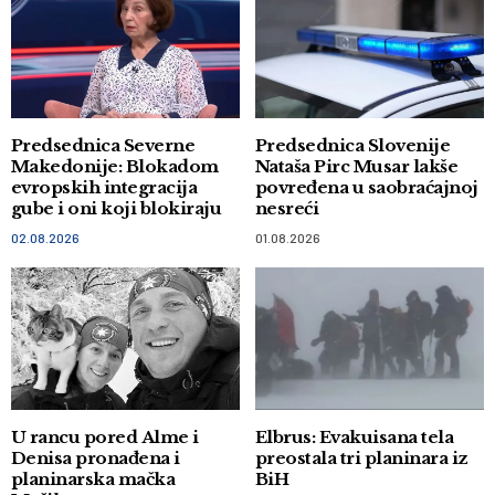
Predsednica Severne
Predsednica Slovenije
Makedonije: Blokadom
Nataša Pirc Musar lakše
evropskih integracija
povređena u saobraćajnoj
gube i oni koji blokiraju
nesreći
02.08.2026
01.08.2026
U rancu pored Alme i
Elbrus: Evakuisana tela
Denisa pronađena i
preostala tri planinara iz
planinarska mačka
BiH