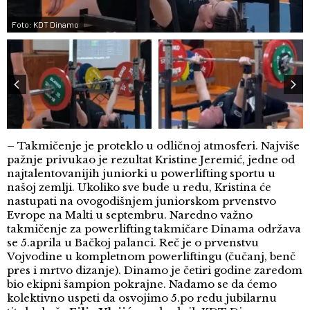
Foto: KDT Dinamo
– Takmičenje je proteklo u odličnoj atmosferi. Najviše
pažnje privukao je rezultat Kristine Jeremić, jedne od
najtalentovanijih juniorki u powerlifting sportu u
našoj zemlji. Ukoliko sve bude u redu, Kristina će
nastupati na ovogodišnjem juniorskom prvenstvo
Evrope na Malti u septembru. Naredno važno
takmičenje za powerlifting takmičare Dinama održava
se 5.aprila u Bačkoj palanci. Reč je o prvenstvu
Vojvodine u kompletnom powerliftingu (čučanj, benč
pres i mrtvo dizanje). Dinamo je četiri godine zaredom
bio ekipni šampion pokrajne. Nadamo se da ćemo
kolektivno uspeti da osvojimo 5.po redu jubilarnu