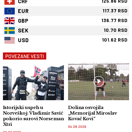
CHF
125.86 RSD
EUR
117.37 RSD
GBP
136.77 RSD
SEK
10.70 RSD
USD
101.62 RSD
POVEZANE VESTI
Istorijski uspeh u
Dolina osvojila
Norveškoj: Vladimir Savić
„Memorijal Miroslav
pokorio surovi Norseman
Kovač Kovi“
Xtri
04.08.2026