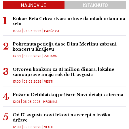
NAJNOVIJE
ISTAKNUTO
Kokar: Bela Crkva stvara uslove da mladi ostanu na
selu
14:00
06.08.2026
PANČEVO
Pokrenuta peticija da se Dinu Merlinu zabrani
koncert u Kraljevu
13:30
06.08.2026
ZABAVA
Otvoren konkurs za 31 milion dinara, lokalne
samouprave imaju rok do 11. avgusta
13:00
06.08.2026
VESTI
Požar u Deliblatskoj peščari: Novi detalji sa terena
12:01
06.08.2026
HRONIKA
Od 17. avgusta novi lekovi na recept o trošku
države
12:00
06.08.2026
VESTI