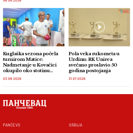
06.08.2026
Kuglaška sezona počela
Pola veka rukometa u
turnirom Matice:
Uzdinu: RK Unirea
Nadmetanje u Kovačici
svečano proslavio 50
okupilo oko stotinu
godina postojanja
takmičara
03.08.2026
31.07.2026
PANČEVO
SRBIJA