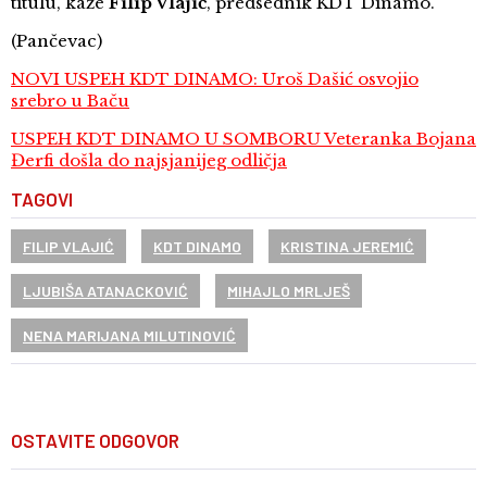
titulu, kaže
Filip Vlajić
, predsednik KDT Dinamo.
(Pančevac)
NOVI USPEH KDT DINAMO: Uroš Dašić osvojio
srebro u Baču
USPEH KDT DINAMO U SOMBORU Veteranka Bojana
Đerfi došla do najsjanijeg odličja
TAGOVI
FILIP VLAJIĆ
KDT DINAMO
KRISTINA JEREMIĆ
LJUBIŠA ATANACKOVIĆ
MIHAJLO MRLJEŠ
NENA MARIJANA MILUTINOVIĆ
OSTAVITE ODGOVOR