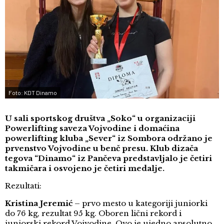
Foto: KDT Dinamo
U sali sportskog društva „Soko“ u organizaciji
Powerlifting saveza Vojvodine i domaćina
powerlifting kluba „Sever“ iz Sombora održano je
prvenstvo Vojvodine u benč presu. Klub dizača
tegova “Dinamo“ iz Pančeva predstavljalo je četiri
takmičara i osvojeno je četiri medalje.
Rezultati:
Kristina Jeremić
– prvo mesto u kategoriji juniorki
do 76 kg, rezultat 95 kg. Oboren lični rekord i
juniorski rekord Vojvodine. Ovo je ujedno apsolutno