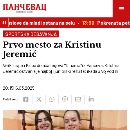
 uslove da mladi ostanu na selu
13:30
Pokrenuta peticij
SPORTSKA DEŠAVANJA
Prvo mesto za Kristinu
Jeremić
Veliki uspeh Kluba dizača tegova ''Dinamo" iz Pančeva. Kristina
Jeremić ostvarila je najbolji juniorski rezultat ikada u Vojvodini.
20:15
16.03.2025
Podeli vest: